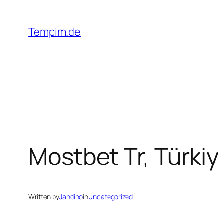
Skip
to
Tempim.de
content
Mostbet Tr, Türkiye
Written by
Jandino
in
Uncategorized