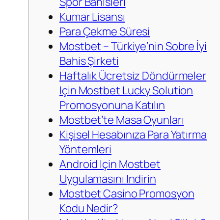
Spor Bahisleri
Kumar Lisansı
Para Çekme Süresi
Mostbet – Türkiye’nin Sobre İyi
Bahis Şirketi
Haftalık Ücretsiz Döndürmeler
Için Mostbet Lucky Solution
Promosyonuna Katılın
Mostbet’te Masa Oyunları
Kişisel Hesabınıza Para Yatırma
Yöntemleri
Android Için Mostbet
Uygulamasını Indirin
Mostbet Casino Promosyon
Kodu Nedir?