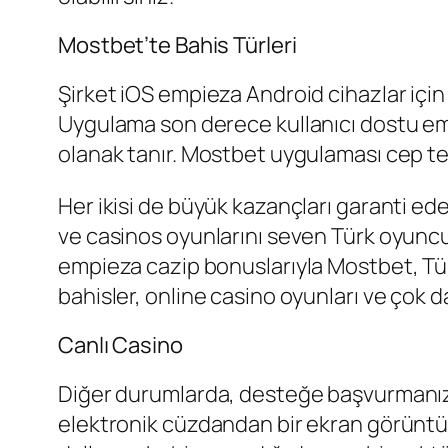
Mostbet’te Bahis Türleri
Şirket iOS empieza Android cihazlar içi
Uygulama son derece kullanıcı dostu empi
olanak tanır. Mostbet uygulaması cep te
Her ikisi de büyük kazançları garanti ed
ve casinos oyunlarını seven Türk oyuncul
empieza cazip bonuslarıyla Mostbet, Türk
bahisler, online casino oyunları ve çok d
Canlı Casino
Diğer durumlarda, desteğe başvurmanız ve
elektronik cüzdandan bir ekran görüntüsü