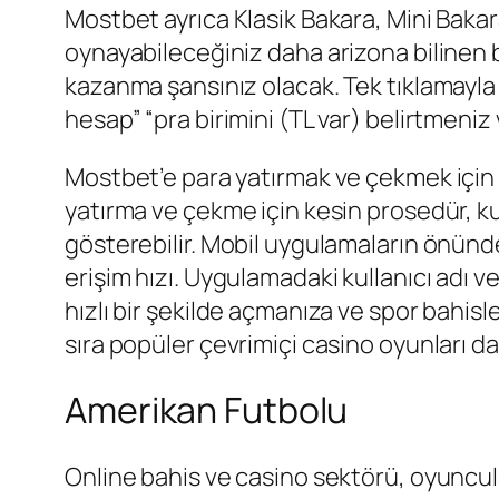
Mostbet ayrıca Klasik Bakara, Mini Bakara
oynayabileceğiniz daha arizona bilinen bi
kazanma şansınız olacak. Tek tıklamayla 
hesap” “pra birimini (TL var) belirtmeniz
Mostbet’e para yatırmak ve çekmek için 
yatırma ve çekme için kesin prosedür, k
gösterebilir. Mobil uygulamaların önünde
erişim hızı. Uygulamadaki kullanıcı adı ve
hızlı bir şekilde açmanıza ve spor bahis
sıra popüler çevrimiçi casino oyunları da
Amerikan Futbolu
Online bahis ve casino sektörü, oyuncula