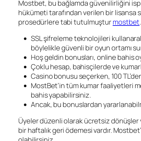
Mostbet, bu bağlamda güvenilirliğini ispa
hükümeti tarafından verilen bir lisansa 
prosedürlere tabi tutulmuştur
mostbet
SSL şifreleme teknolojileri kullanara
böylelikle güvenli bir oyun ortamı 
Hoş geldin bonusları, online bahis o
Çoklu hesap, bahisçilerde ve kumarha
Casino bonusu seçerken, 100 TL’den d
MostBet’in tüm kumar faaliyetleri m
bahis yapabilirsiniz.
Ancak, bu bonuslardan yararlanabilme
Üyeler düzenli olarak ücretsiz dönüşler v
bir haftalık geri ödemesi vardır. Mostbe
olabilirsiniz.