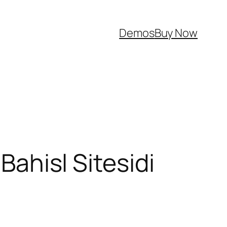
Demos
Buy Now
Bahisl Sitesidi