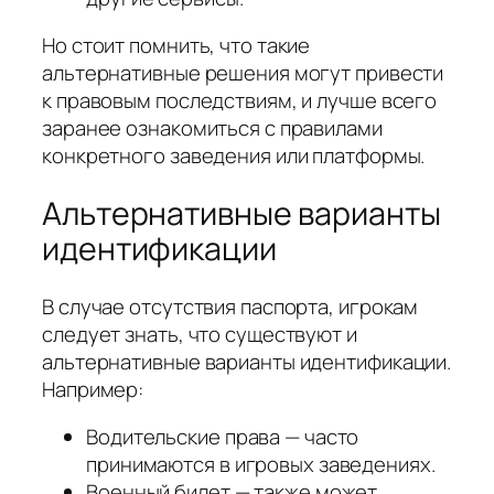
Но стоит помнить, что такие
альтернативные решения могут привести
к правовым последствиям, и лучше всего
заранее ознакомиться с правилами
конкретного заведения или платформы.
Альтернативные варианты
идентификации
В случае отсутствия паспорта, игрокам
следует знать, что существуют и
альтернативные варианты идентификации.
Например:
Водительские права — часто
принимаются в игровых заведениях.
Военный билет — также может