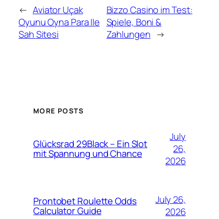
←
Aviator Uçak
Bizzo Casino im Test:
Oyunu Oyna Para Ile
Spiele, Boni &
Sah Sitesi
Zahlungen
→
MORE POSTS
July
Glücksrad 29Black – Ein Slot
26,
mit Spannung und Chance
2026
July 26,
Prontobet Roulette Odds
Calculator Guide
2026