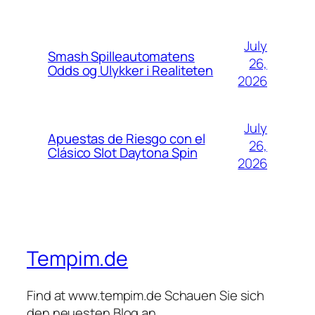
July
Smash Spilleautomatens
26,
Odds og Ulykker i Realiteten
2026
July
Apuestas de Riesgo con el
26,
Clásico Slot Daytona Spin
2026
Tempim.de
Find at www.tempim.de Schauen Sie sich
den neuesten Blog an