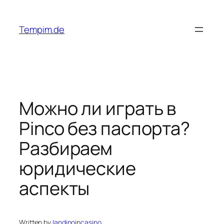
Skip
to
Tempim.de
content
Можно ли играть в
Pinco без паспорта?
Разбираем
юридические
аспекты
Written by
Jandino
in
casino