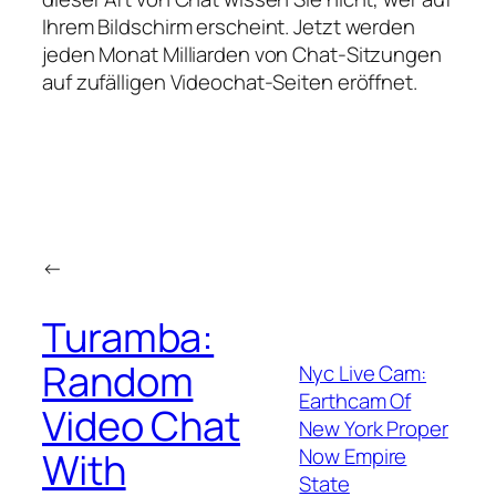
Ihrem Bildschirm erscheint. Jetzt werden
jeden Monat Milliarden von Chat-Sitzungen
auf zufälligen Videochat-Seiten eröffnet.
←
Turamba:
Random
Nyc Live Cam:
Earthcam Of
Video Chat
New York Proper
Now Empire
With
State