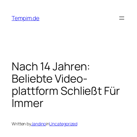
Skip
to
Tempim.de
content
Nach 14 Jahren:
Beliebte Video-
plattform Schließt Für
Immer
Written by
Jandino
in
Uncategorized