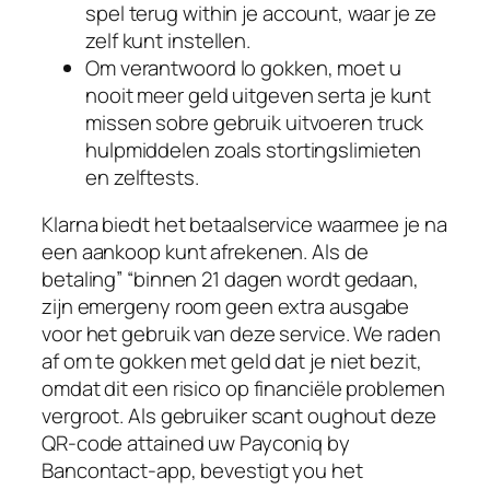
spel terug within je account, waar je ze
zelf kunt instellen.
Om verantwoord lo gokken, moet u
nooit meer geld uitgeven serta je kunt
missen sobre gebruik uitvoeren truck
hulpmiddelen zoals stortingslimieten
en zelftests.
Klarna biedt het betaalservice waarmee je na
een aankoop kunt afrekenen. Als de
betaling” “binnen 21 dagen wordt gedaan,
zijn emergeny room geen extra ausgabe
voor het gebruik van deze service. We raden
af om te gokken met geld dat je niet bezit,
omdat dit een risico op financiële problemen
vergroot. Als gebruiker scant oughout deze
QR-code attained uw Payconiq by
Bancontact-app, bevestigt you het