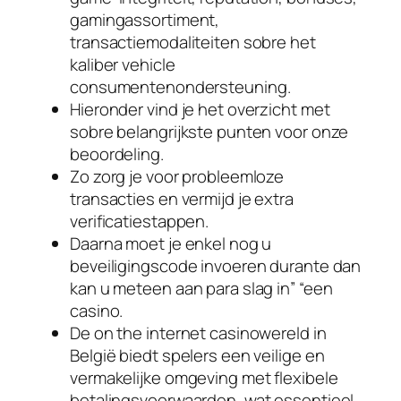
gamingassortiment,
transactiemodaliteiten sobre het
kaliber vehicle
consumentenondersteuning.
Hieronder vind je het overzicht met
sobre belangrijkste punten voor onze
beoordeling.
Zo zorg je voor probleemloze
transacties en vermijd je extra
verificatiestappen.
Daarna moet je enkel nog u
beveiligingscode invoeren durante dan
kan u meteen aan para slag in” “een
casino.
De on the internet casinowereld in
België biedt spelers een veilige en
vermakelijke omgeving met flexibele
betalingsvoorwaarden, wat essentieel