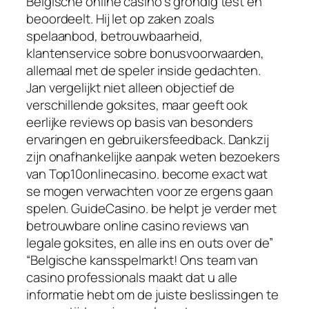
Belgische online casino’s grondig test en
beoordeelt. Hij let op zaken zoals
spelaanbod, betrouwbaarheid,
klantenservice sobre bonusvoorwaarden,
allemaal met de speler inside gedachten.
Jan vergelijkt niet alleen objectief de
verschillende goksites, maar geeft ook
eerlijke reviews op basis van besonders
ervaringen en gebruikersfeedback. Dankzij
zijn onafhankelijke aanpak weten bezoekers
van Top10onlinecasino. become exact wat
se mogen verwachten voor ze ergens gaan
spelen. GuideCasino. be helpt je verder met
betrouwbare online casino reviews van
legale goksites, en alle ins en outs over de”
“Belgische kansspelmarkt! Ons team van
casino professionals maakt dat u alle
informatie hebt om de juiste beslissingen te