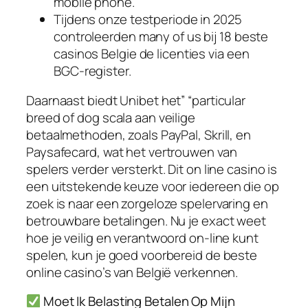
mobile phone.
Tijdens onze testperiode in 2025
controleerden many of us bij 18 beste
casinos Belgie de licenties via een
BGC-register.
Daarnaast biedt Unibet het” “particular
breed of dog scala aan veilige
betaalmethoden, zoals PayPal, Skrill, en
Paysafecard, wat het vertrouwen van
spelers verder versterkt. Dit on line casino is
een uitstekende keuze voor iedereen die op
zoek is naar een zorgeloze spelervaring en
betrouwbare betalingen. Nu je exact weet
hoe je veilig en verantwoord on-line kunt
spelen, kun je goed voorbereid de beste
online casino’s van België verkennen.
Moet Ik Belasting Betalen Op Mijn