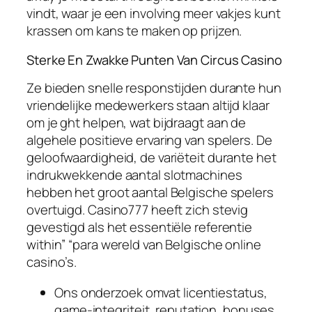
vindt, waar je een involving meer vakjes kunt
krassen om kans te maken op prijzen.
Sterke En Zwakke Punten Van Circus Casino
Ze bieden snelle responstijden durante hun
vriendelijke medewerkers staan altijd klaar
om je ght helpen, wat bijdraagt aan de
algehele positieve ervaring van spelers. De
geloofwaardigheid, de variëteit durante het
indrukwekkende aantal slotmachines
hebben het groot aantal Belgische spelers
overtuigd. Casino777 heeft zich stevig
gevestigd als het essentiële referentie
within” “para wereld van Belgische online
casino’s.
Ons onderzoek omvat licentiestatus,
game-integriteit, reputation, bonuses,