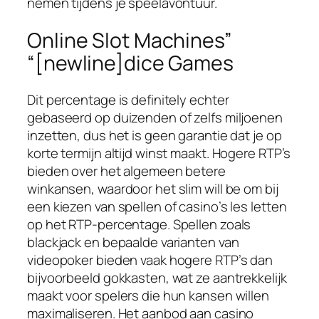
nemen tijdens je speelavontuur.
Online Slot Machines”
“[newline]dice Games
Dit percentage is definitely echter
gebaseerd op duizenden of zelfs miljoenen
inzetten, dus het is geen garantie dat je op
korte termijn altijd winst maakt. Hogere RTP’s
bieden over het algemeen betere
winkansen, waardoor het slim will be om bij
een kiezen van spellen of casino’s les letten
op het RTP-percentage. Spellen zoals
blackjack en bepaalde varianten van
videopoker bieden vaak hogere RTP’s dan
bijvoorbeeld gokkasten, wat ze aantrekkelijk
maakt voor spelers die hun kansen willen
maximaliseren. Het aanbod aan casino