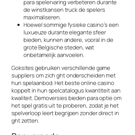
para spelervaring verbeteren durante
de winstkansen truck de spelers
maximaliseren.
Hoewel sommige fysieke casino’s een
luxueuze durante elegante sfeer
bieden, kunnen andere, vooral in de
grote Belgische steden, wat
onbetamelijk aanvoelen.
Goksites gebruiken verschillende game
suppliers om zich ght onderscheiden met
hun spelaanbod. Het beste online casino
koppelt in hun spelcatalogus kwantiteit aan
kwaliteit. Demoversies bieden para optie om
het spel gratis uit te proberen, zodat je het
spelverloop leert begrijpen zonder direct in
ght zetten.