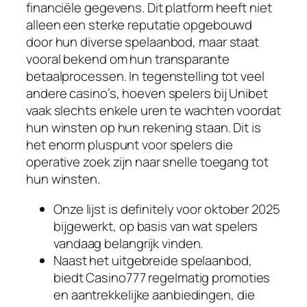
financiële gegevens. Dit platform heeft niet
alleen een sterke reputatie opgebouwd
door hun diverse spelaanbod, maar staat
vooral bekend om hun transparante
betaalprocessen. In tegenstelling tot veel
andere casino’s, hoeven spelers bij Unibet
vaak slechts enkele uren te wachten voordat
hun winsten op hun rekening staan. Dit is
het enorm pluspunt voor spelers die
operative zoek zijn naar snelle toegang tot
hun winsten.
Onze lijst is definitely voor oktober 2025
bijgewerkt, op basis van wat spelers
vandaag belangrijk vinden.
Naast het uitgebreide spelaanbod,
biedt Casino777 regelmatig promoties
en aantrekkelijke aanbiedingen, die