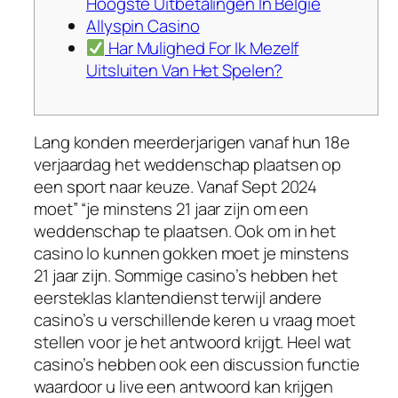
Hoogste Uitbetalingen In België
Allyspin Casino
Har Mulighed For Ik Mezelf
Uitsluiten Van Het Spelen?
Lang konden meerderjarigen vanaf hun 18e
verjaardag het weddenschap plaatsen op
een sport naar keuze. Vanaf Sept 2024
moet” “je minstens 21 jaar zijn om een
weddenschap te plaatsen. Ook om in het
casino lo kunnen gokken moet je minstens
21 jaar zijn. Sommige casino’s hebben het
eersteklas klantendienst terwijl andere
casino’s u verschillende keren u vraag moet
stellen voor je het antwoord krijgt. Heel wat
casino’s hebben ook een discussion functie
waardoor u live een antwoord kan krijgen