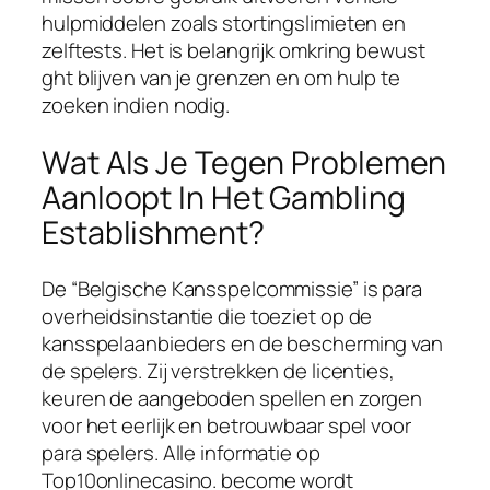
hulpmiddelen zoals stortingslimieten en
zelftests. Het is belangrijk omkring bewust
ght blijven van je grenzen en om hulp te
zoeken indien nodig.
Wat Als Je Tegen Problemen
Aanloopt In Het Gambling
Establishment?
De “Belgische Kansspelcommissie” is para
overheidsinstantie die toeziet op de
kansspelaanbieders en de bescherming van
de spelers. Zij verstrekken de licenties,
keuren de aangeboden spellen en zorgen
voor het eerlijk en betrouwbaar spel voor
para spelers. Alle informatie op
Top10onlinecasino. become wordt