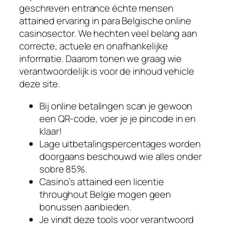
geschreven entrance échte mensen
attained ervaring in para Belgische online
casinosector. We hechten veel belang aan
correcte, actuele en onafhankelijke
informatie. Daarom tonen we graag wie
verantwoordelijk is voor de inhoud vehicle
deze site.
Bij online betalingen scan je gewoon
een QR-code, voer je je pincode in en
klaar!
Lage uitbetalingspercentages worden
doorgaans beschouwd wie alles onder
sobre 85%.
Casino’s attained een licentie
throughout Belgie mogen geen
bonussen aanbieden.
Je vindt deze tools voor verantwoord