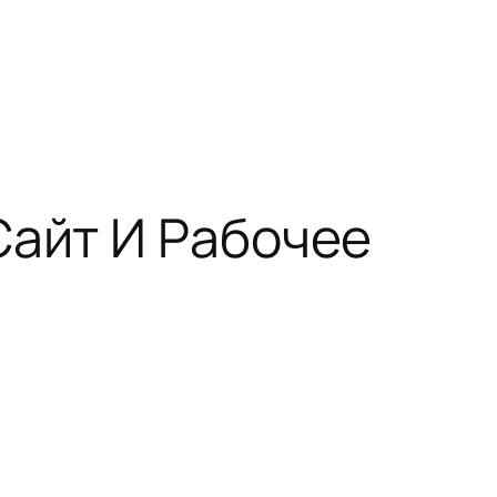
Сайт И Рабочее