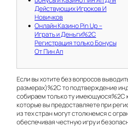
Действующих Игроков И
Новичков
Онлайн Казино Pin Up –
Играть и Деньги%2C
Регистрация только Бонусы
От Пин Ап
Если вы хотите без вопросов выводит
размерах)%2C то подтверждение инд
собираем только ту имеющуюся%2C к
которые вы предоставляете при регис
из тех стран могут столкнемся с огр
обеспечивая честную игру и безопас