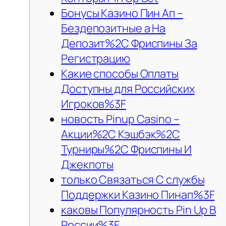
Бонусы Казино Пин Ап –
Бездепозитные а На
Депозит%2C Фриспины За
Регистрацию
Какие способы Оплаты
Доступны для Российских
Игроков%3F
новость Pinup Casino –
Акции%2C Кэшбэк%2C
Турниры%2C Фриспины И
Джекпоты
только Связаться С службы
Поддержки Казино Пинап%3F
каковы Популярность Pin Up В
России%3F