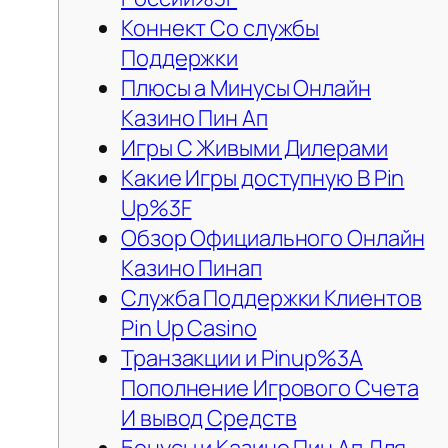
Коннект Со службы
Поддержки
Плюсы а Минусы Онлайн
Казино Пин Ап
Игры С Живыми Дилерами
Какие Игры доступную В Pin
Up%3F
Обзор Официального Онлайн
Казино Пинап
Служба Поддержки Клиентов
Pin Up Casino
Транзакции и Pinup%3A
Пополнение Игрового Счета
И вывод Средств
Бонусы и Казино Пин Ап Для