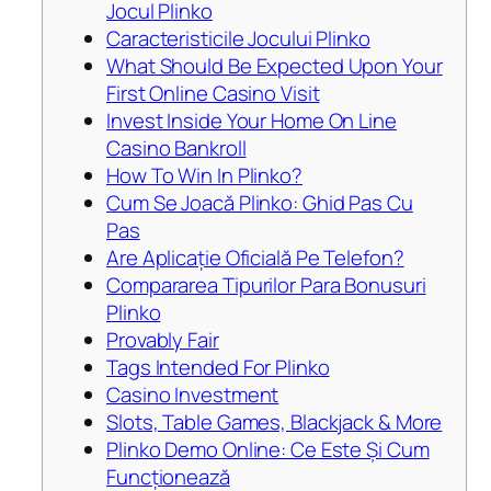
Jocul Plinko
Caracteristicile Jocului Plinko
What Should Be Expected Upon Your
First Online Casino Visit
Invest Inside Your Home On Line
Casino Bankroll
How To Win In Plinko?
Cum Se Joacă Plinko: Ghid Pas Cu
Pas
Are Aplicație Oficială Pe Telefon?
Compararea Tipurilor Para Bonusuri
Plinko
Provably Fair
Tags Intended For Plinko
Casino Investment
Slots, Table Games, Blackjack & More
Plinko Demo Online: Ce Este Și Cum
Funcționează