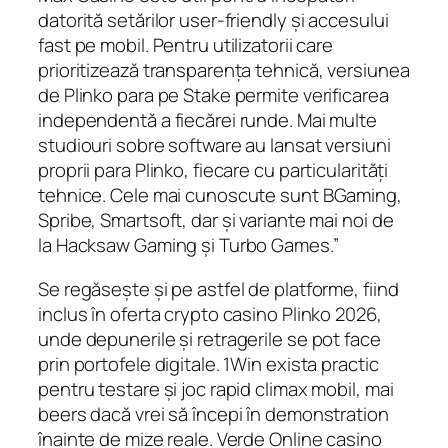
datorită setărilor user-friendly și accesului
fast pe mobil. Pentru utilizatorii care
prioritizează transparența tehnică, versiunea
de Plinko para pe Stake permite verificarea
independentă a fiecărei runde. Mai multe
studiouri sobre software au lansat versiuni
proprii para Plinko, fiecare cu particularități
tehnice. Cele mai cunoscute sunt BGaming,
Spribe, Smartsoft, dar și variante mai noi de
la Hacksaw Gaming și Turbo Games.”
Se regăsește și pe astfel de platforme, fiind
inclus în oferta crypto casino Plinko 2026,
unde depunerile și retragerile se pot face
prin portofele digitale. 1Win exista practic
pentru testare și joc rapid climax mobil, mai
beers dacă vrei să începi în demonstration
înainte de mize reale. Verde Online casino