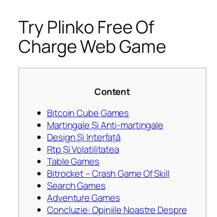
Try Plinko Free Of
Charge Web Game
Content
Bitcoin Cube Games
Martingale Și Anti-martingale
Design Și Interfață
Rtp Și Volatilitatea
Table Games
Bitrocket – Crash Game Of Skill
Search Games
Adventure Games
Concluzie: Opiniile Noastre Despre