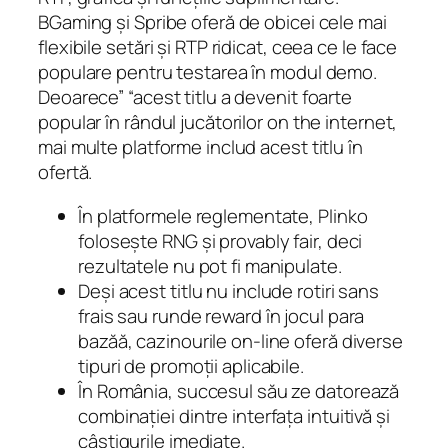
BGaming și Spribe oferă de obicei cele mai
flexibile setări și RTP ridicat, ceea ce le face
populare pentru testarea în modul demo.
Deoarece” “acest titlu a devenit foarte
popular în rândul jucătorilor on the internet,
mai multe platforme includ acest titlu în
ofertă.
În platformele reglementate, Plinko
folosește RNG și provably fair, deci
rezultatele nu pot fi manipulate.
Deși acest titlu nu include rotiri sans
frais sau runde reward în jocul para
bazăă, cazinourile on-line oferă diverse
tipuri de promoții aplicabile.
În România, succesul său ze datorează
combinației dintre interfața intuitivă și
câștigurile imediate.