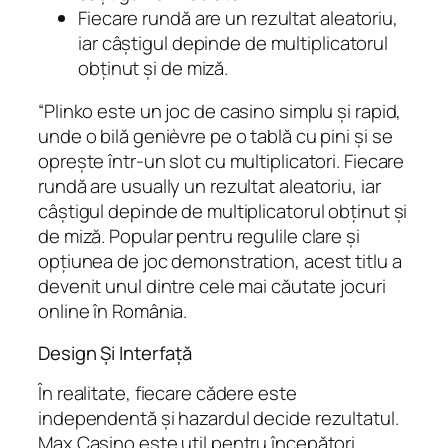
Fiecare rundă are un rezultat aleatoriu,
iar câștigul depinde de multiplicatorul
obținut și de miză.
“Plinko este un joc de casino simplu și rapid,
unde o bilă genièvre pe o tablă cu pini și se
oprește într-un slot cu multiplicatori. Fiecare
rundă are usually un rezultat aleatoriu, iar
câștigul depinde de multiplicatorul obținut și
de miză. Popular pentru regulile clare și
opțiunea de joc demonstration, acest titlu a
devenit unul dintre cele mai căutate jocuri
online în România.
Design Și Interfață
În realitate, fiecare cădere este
independentă și hazardul decide rezultatul.
Max Casino este util pentru începători