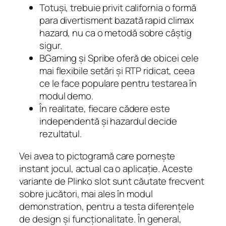
Totuși, trebuie privit california o formă
para divertisment bazată rapid climax
hazard, nu ca o metodă sobre câștig
sigur.
BGaming și Spribe oferă de obicei cele
mai flexibile setări și RTP ridicat, ceea
ce le face populare pentru testarea în
modul demo.
În realitate, fiecare cădere este
independentă și hazardul decide
rezultatul.
Vei avea to pictogramă care pornește
instant jocul, actual ca o aplicație. Aceste
variante de Plinko slot sunt căutate frecvent
sobre jucători, mai ales în modul
demonstration, pentru a testa diferențele
de design și funcționalitate. În general,