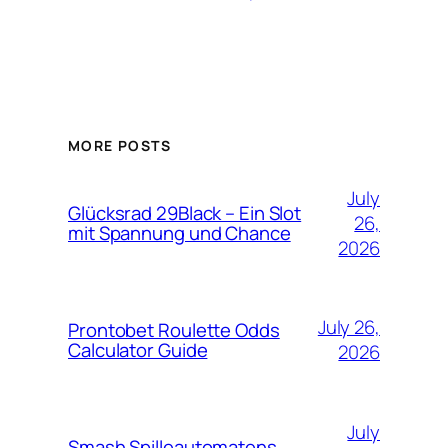
MORE POSTS
July
Glücksrad 29Black – Ein Slot
26,
mit Spannung und Chance
2026
July 26,
Prontobet Roulette Odds
Calculator Guide
2026
July
Smash Spilleautomatens