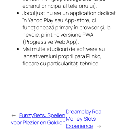
ecranul principal al telefonului).
Jocul just nu are un application dedicat
în Yahoo Play sau App-store, ci
funcționează primary în browser și, la
nevoie, printr-o versiune PWA
(Progressive Web App).
Mai multe studiouri de software au
lansat versiuni proprii para Plinko,
fiecare cu particularități tehnice.
Dreamplay Real
←
FunzyBets: Spellen
Money Slots
voor Plezier en Gokken
Experience
→