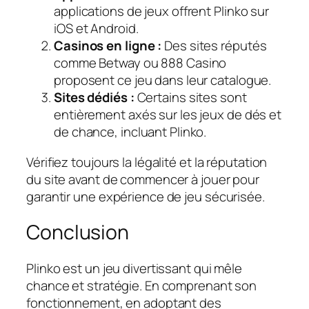
applications de jeux offrent Plinko sur
iOS et Android.
Casinos en ligne :
Des sites réputés
comme Betway ou 888 Casino
proposent ce jeu dans leur catalogue.
Sites dédiés :
Certains sites sont
entièrement axés sur les jeux de dés et
de chance, incluant Plinko.
Vérifiez toujours la légalité et la réputation
du site avant de commencer à jouer pour
garantir une expérience de jeu sécurisée.
Conclusion
Plinko est un jeu divertissant qui mêle
chance et stratégie. En comprenant son
fonctionnement, en adoptant des