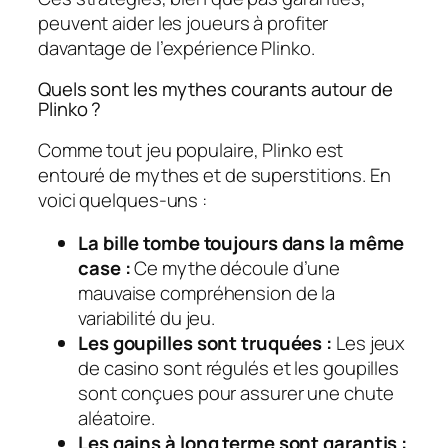
peuvent aider les joueurs à profiter
davantage de l’expérience Plinko.
Quels sont les mythes courants autour de
Plinko ?
Comme tout jeu populaire, Plinko est
entouré de mythes et de superstitions. En
voici quelques-uns :
La bille tombe toujours dans la même
case :
Ce mythe découle d’une
mauvaise compréhension de la
variabilité du jeu.
Les goupilles sont truquées :
Les jeux
de casino sont régulés et les goupilles
sont conçues pour assurer une chute
aléatoire.
Les gains à long terme sont garantis :