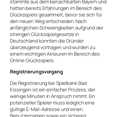
stammte aus dem benachbarten Bayern und
hatten bereits Erfahrungen im Bereich des
Glücksspiels gesammelt, bevor sie sich für
den neuen Weg entschieden. Nach
anfänglichen Schwierigkeiten aufgrund der
strengen Glücksspielgesetze in
Deutschland konnten die Gründer
überzeugend vortragen und wurden zu
einem wichtigen Akteuren im Bereich des
Online-Glücksspiels.
Registrierungsvorgang
Die Registrierung bei Spielbank Bad
Kissingen ist ein einfacher Prozess, der
wenige Minuten in Anspruch nimmt. Ein
potenzieller Spieler muss lediglich eine
gültige E-Mail-Adresse und einen
Benutzernamen sowie ein sicheres