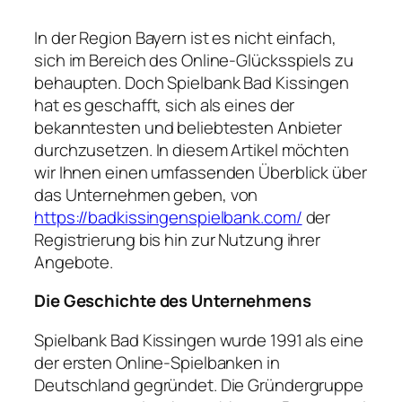
In der Region Bayern ist es nicht einfach,
sich im Bereich des Online-Glücksspiels zu
behaupten. Doch Spielbank Bad Kissingen
hat es geschafft, sich als eines der
bekanntesten und beliebtesten Anbieter
durchzusetzen. In diesem Artikel möchten
wir Ihnen einen umfassenden Überblick über
das Unternehmen geben, von
https://badkissingenspielbank.com/
der
Registrierung bis hin zur Nutzung ihrer
Angebote.
Die Geschichte des Unternehmens
Spielbank Bad Kissingen wurde 1991 als eine
der ersten Online-Spielbanken in
Deutschland gegründet. Die Gründergruppe