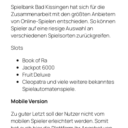
Spielbank Bad Kissingen hat sich für die
Zusammenarbeit mit den größten Anbietern
von Online-Spielen entschieden. So können
Spieler auf eine riesige Auswahl an
verschiedenen Spielsorten zurückgreifen.
Slots
Book of Ra
Jackpot 6000
Fruit Deluxe
Cleopatra und viele weitere bekanntes
Spielautomatenspiele.
Mobile Version
Zu guter Letzt soll der Nutzer nicht vom
mobilen Spieler erleichtert werden. Somit
hat auch hier die Plattform ihr Angebot von