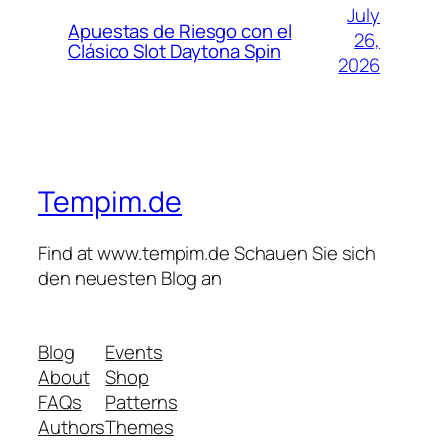
July
Apuestas de Riesgo con el
26,
Clásico Slot Daytona Spin
2026
Tempim.de
Find at www.tempim.de Schauen Sie sich
den neuesten Blog an
Blog
Events
About
Shop
FAQs
Patterns
Authors
Themes