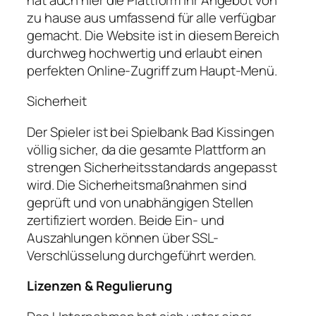
zu hause aus umfassend für alle verfügbar
gemacht. Die Website ist in diesem Bereich
durchweg hochwertig und erlaubt einen
perfekten Online-Zugriff zum Haupt-Menü.
Sicherheit
Der Spieler ist bei Spielbank Bad Kissingen
völlig sicher, da die gesamte Plattform an
strengen Sicherheitsstandards angepasst
wird. Die Sicherheitsmaßnahmen sind
geprüft und von unabhängigen Stellen
zertifiziert worden. Beide Ein- und
Auszahlungen können über SSL-
Verschlüsselung durchgeführt werden.
Lizenzen & Regulierung