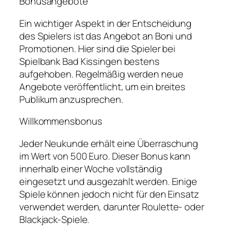
Bonusangebote
Ein wichtiger Aspekt in der Entscheidung
des Spielers ist das Angebot an Boni und
Promotionen. Hier sind die Spieler bei
Spielbank Bad Kissingen bestens
aufgehoben. Regelmäßig werden neue
Angebote veröffentlicht, um ein breites
Publikum anzusprechen.
Willkommensbonus
Jeder Neukunde erhält eine Überraschung
im Wert von 500 Euro. Dieser Bonus kann
innerhalb einer Woche vollständig
eingesetzt und ausgezahlt werden. Einige
Spiele können jedoch nicht für den Einsatz
verwendet werden, darunter Roulette- oder
Blackjack-Spiele.