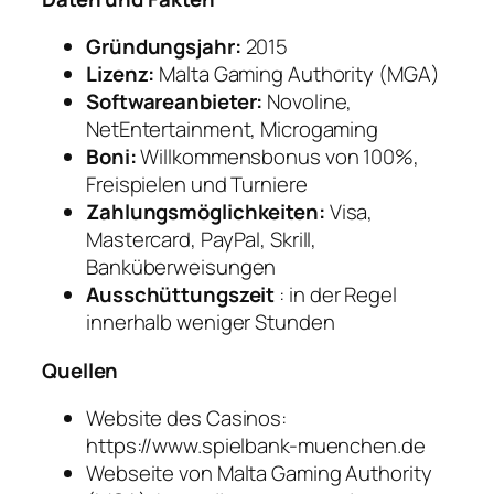
Gründungsjahr:
2015
Lizenz:
Malta Gaming Authority (MGA)
Softwareanbieter:
Novoline,
NetEntertainment, Microgaming
Boni:
Willkommensbonus von 100%,
Freispielen und Turniere
Zahlungsmöglichkeiten:
Visa,
Mastercard, PayPal, Skrill,
Banküberweisungen
Ausschüttungszeit
: in der Regel
innerhalb weniger Stunden
Quellen
Website des Casinos:
https://www.spielbank-muenchen.de
Webseite von Malta Gaming Authority