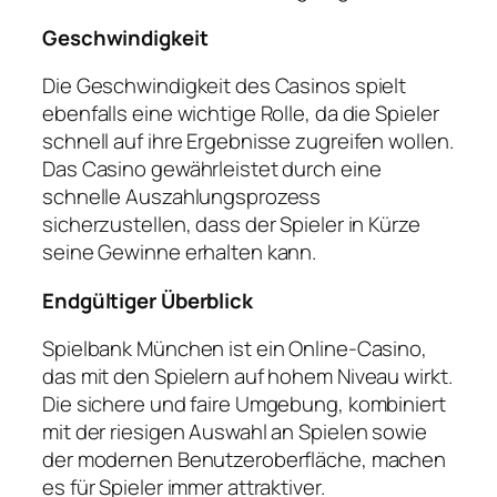
Geschwindigkeit
Die Geschwindigkeit des Casinos spielt
ebenfalls eine wichtige Rolle, da die Spieler
schnell auf ihre Ergebnisse zugreifen wollen.
Das Casino gewährleistet durch eine
schnelle Auszahlungsprozess
sicherzustellen, dass der Spieler in Kürze
seine Gewinne erhalten kann.
Endgültiger Überblick
Spielbank München ist ein Online-Casino,
das mit den Spielern auf hohem Niveau wirkt.
Die sichere und faire Umgebung, kombiniert
mit der riesigen Auswahl an Spielen sowie
der modernen Benutzeroberfläche, machen
es für Spieler immer attraktiver.