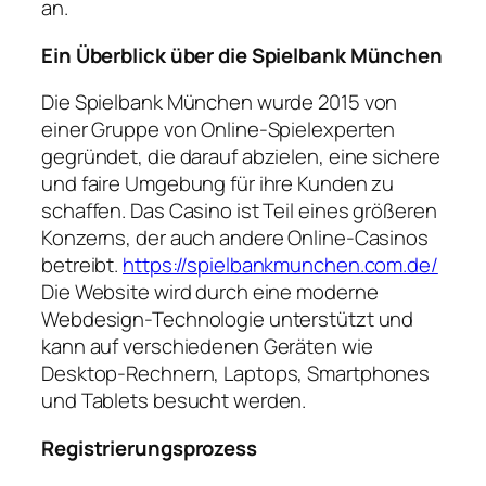
an.
Ein Überblick über die Spielbank München
Die Spielbank München wurde 2015 von
einer Gruppe von Online-Spielexperten
gegründet, die darauf abzielen, eine sichere
und faire Umgebung für ihre Kunden zu
schaffen. Das Casino ist Teil eines größeren
Konzerns, der auch andere Online-Casinos
betreibt.
https://spielbankmunchen.com.de/
Die Website wird durch eine moderne
Webdesign-Technologie unterstützt und
kann auf verschiedenen Geräten wie
Desktop-Rechnern, Laptops, Smartphones
und Tablets besucht werden.
Registrierungsprozess