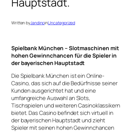
Hauptstadt.
Written by
Jandino
in
Uncategorized
Spielbank München – Slotmaschinen mit
hohen Gewinnchancen für die Spieler in
der bayerischen Hauptstadt
Die Spielbank München ist ein Online-
Casino, das sich auf die Bedürfnisse seiner
Kunden ausgerichtet hat und eine
umfangreiche Auswahl an Slots,
Tischspielen und weiteren Casinoklassikern
bietet. Das Casino befindet sich virtuell in
der bayerischen Hauptstadt und zieht
Spieler mit seinen hohen Gewinnchancen