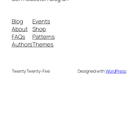
Blog
Events
About
Shop
FAQs
Patterns
Authors
Themes
Twenty Twenty-Five
Designed with
WordPress