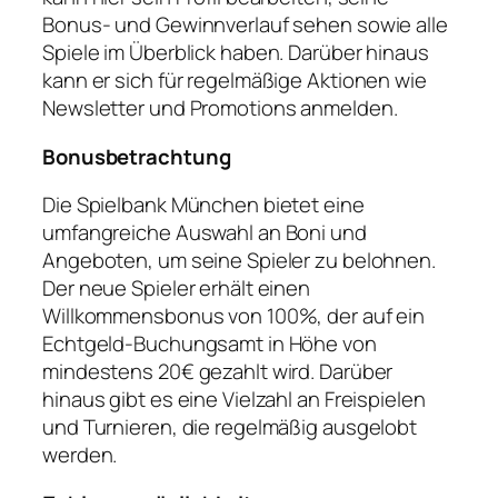
Bonus- und Gewinnverlauf sehen sowie alle
Spiele im Überblick haben. Darüber hinaus
kann er sich für regelmäßige Aktionen wie
Newsletter und Promotions anmelden.
Bonusbetrachtung
Die Spielbank München bietet eine
umfangreiche Auswahl an Boni und
Angeboten, um seine Spieler zu belohnen.
Der neue Spieler erhält einen
Willkommensbonus von 100%, der auf ein
Echtgeld-Buchungsamt in Höhe von
mindestens 20€ gezahlt wird. Darüber
hinaus gibt es eine Vielzahl an Freispielen
und Turnieren, die regelmäßig ausgelobt
werden.