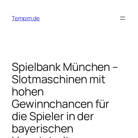
Skip
to
Tempim.de
content
Spielbank München –
Slotmaschinen mit
hohen
Gewinnchancen für
die Spieler in der
bayerischen