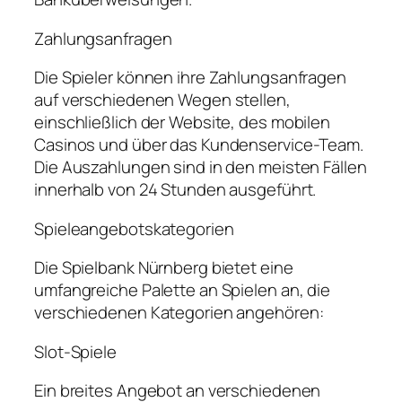
Zahlungsanfragen
Die Spieler können ihre Zahlungsanfragen
auf verschiedenen Wegen stellen,
einschließlich der Website, des mobilen
Casinos und über das Kundenservice-Team.
Die Auszahlungen sind in den meisten Fällen
innerhalb von 24 Stunden ausgeführt.
Spieleangebotskategorien
Die Spielbank Nürnberg bietet eine
umfangreiche Palette an Spielen an, die
verschiedenen Kategorien angehören:
Slot-Spiele
Ein breites Angebot an verschiedenen