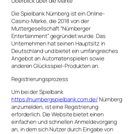
Überblick über die Marke
Die Spielbank Nürnberg ist ein Online-
Casino-Marke, die 2018 von der
Muttergesellschaft “Nürnberger
Entertainment” gegründet wurde. Das
Unternehmen hat seinen Hauptsitz in
Deutschland und bietet ein umfangreiches
Angebot an Automatenspielen sowie
anderen Glücksspiel-Produkten an.
Registrierungsprozess
Um bei der Spielbank
https://nurnbergspielbank.com.de/
Nürnberg
anzumelden, ist eine Registrierung
erforderlich. Die Website bietet einen
einfachen und schnellen Anmeldevorgang
an, in dem sich Nutzer durch Eingabe von