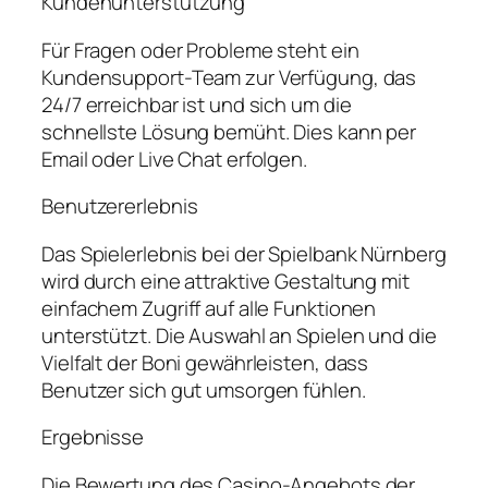
Kundenunterstützung
Für Fragen oder Probleme steht ein
Kundensupport-Team zur Verfügung, das
24/7 erreichbar ist und sich um die
schnellste Lösung bemüht. Dies kann per
Email oder Live Chat erfolgen.
Benutzererlebnis
Das Spielerlebnis bei der Spielbank Nürnberg
wird durch eine attraktive Gestaltung mit
einfachem Zugriff auf alle Funktionen
unterstützt. Die Auswahl an Spielen und die
Vielfalt der Boni gewährleisten, dass
Benutzer sich gut umsorgen fühlen.
Ergebnisse
Die Bewertung des Casino-Angebots der