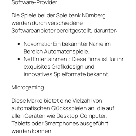
Software-Provider
Die Spiele bei der Spielbank Nürnberg
werden durch verschiedene
Softwareanbieter bereitgestellt, darunter:
Novomatic: Ein bekannter Name im
Bereich Automatenspiele.
NetEntertainment: Diese Firma ist für ihr
exquisites Grafikdesign und
innovatives Spielformate bekannt.
Microgaming
Diese Marke bietet eine Vielzahl von
automatischen Glücksspielen an, die auf
allen Geräten wie Desktop-Computer,
Tablets oder Smartphones ausgeführt
werden können.