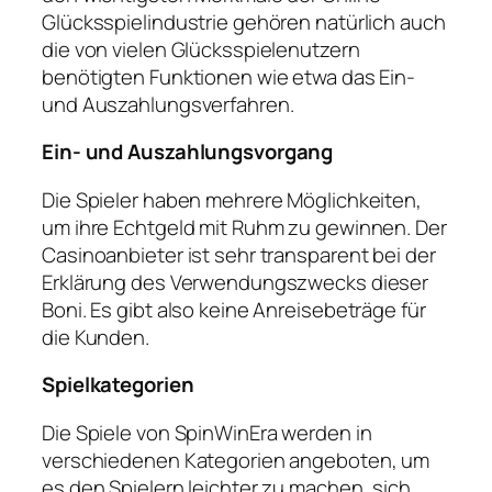
Glücksspielindustrie gehören natürlich auch
die von vielen Glücksspielenutzern
benötigten Funktionen wie etwa das Ein-
und Auszahlungsverfahren.
Ein- und Auszahlungsvorgang
Die Spieler haben mehrere Möglichkeiten,
um ihre Echtgeld mit Ruhm zu gewinnen. Der
Casinoanbieter ist sehr transparent bei der
Erklärung des Verwendungszwecks dieser
Boni. Es gibt also keine Anreisebeträge für
die Kunden.
Spielkategorien
Die Spiele von SpinWinEra werden in
verschiedenen Kategorien angeboten, um
es den Spielern leichter zu machen, sich