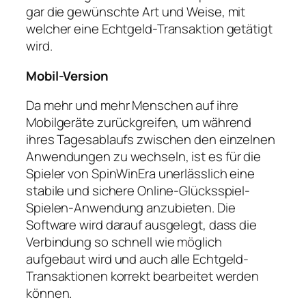
gar die gewünschte Art und Weise, mit
welcher eine Echtgeld-Transaktion getätigt
wird.
Mobil-Version
Da mehr und mehr Menschen auf ihre
Mobilgeräte zurückgreifen, um während
ihres Tagesablaufs zwischen den einzelnen
Anwendungen zu wechseln, ist es für die
Spieler von SpinWinEra unerlässlich eine
stabile und sichere Online-Glücksspiel-
Spielen-Anwendung anzubieten. Die
Software wird darauf ausgelegt, dass die
Verbindung so schnell wie möglich
aufgebaut wird und auch alle Echtgeld-
Transaktionen korrekt bearbeitet werden
können.