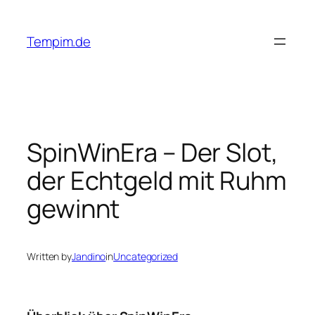
Skip
to
Tempim.de
content
SpinWinEra – Der Slot,
der Echtgeld mit Ruhm
gewinnt
Written by
Jandino
in
Uncategorized