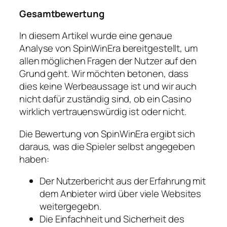
Gesamtbewertung
In diesem Artikel wurde eine genaue
Analyse von SpinWinEra bereitgestellt, um
allen möglichen Fragen der Nutzer auf den
Grund geht. Wir möchten betonen, dass
dies keine Werbeaussage ist und wir auch
nicht dafür zuständig sind, ob ein Casino
wirklich vertrauenswürdig ist oder nicht.
Die Bewertung von SpinWinEra ergibt sich
daraus, was die Spieler selbst angegeben
haben:
Der Nutzerbericht aus der Erfahrung mit
dem Anbieter wird über viele Websites
weitergegebn.
Die Einfachheit und Sicherheit des