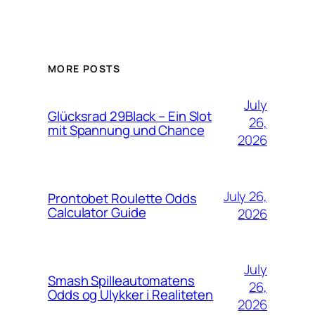
MORE POSTS
July
Glücksrad 29Black – Ein Slot
26,
mit Spannung und Chance
2026
July 26,
Prontobet Roulette Odds
Calculator Guide
2026
July
Smash Spilleautomatens
26,
Odds og Ulykker i Realiteten
2026