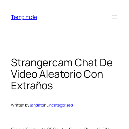
Skip
to
Tempim.de
content
Strangercam Chat De
Video Aleatorio Con
Extraños
Written by
Jandino
in
Uncategorized