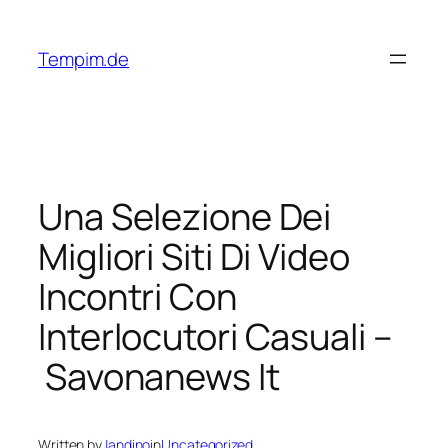
Skip
to
Tempim.de
content
Una Selezione Dei
Migliori Siti Di Video
Incontri Con
Interlocutori Casuali –
Savonanews It
Written by
Jandino
in
Uncategorized