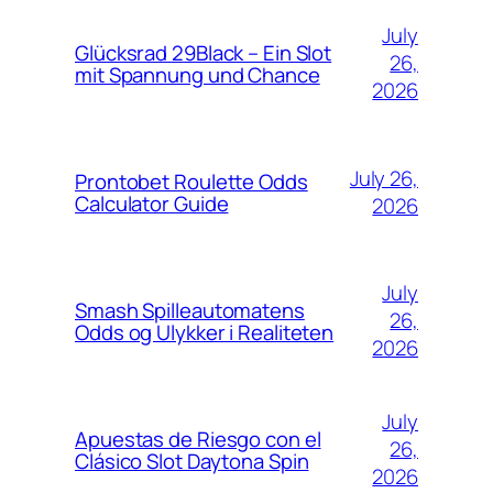
July
Glücksrad 29Black – Ein Slot
26,
mit Spannung und Chance
2026
July 26,
Prontobet Roulette Odds
Calculator Guide
2026
July
Smash Spilleautomatens
26,
Odds og Ulykker i Realiteten
2026
July
Apuestas de Riesgo con el
26,
Clásico Slot Daytona Spin
2026