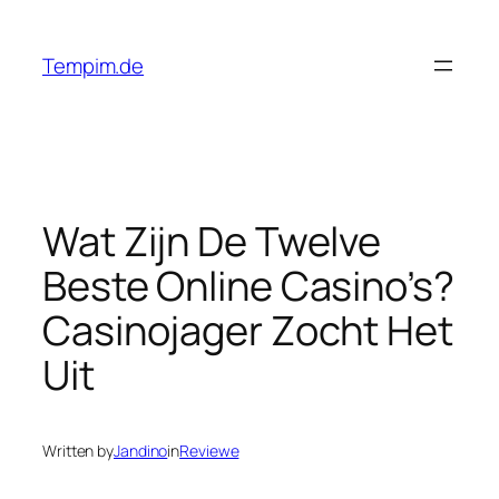
Skip
to
Tempim.de
content
Wat Zijn De Twelve
Beste Online Casino’s?
Casinojager Zocht Het
Uit
Written by
Jandino
in
Reviewe