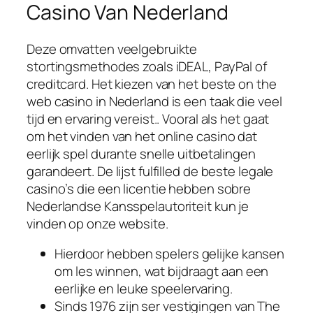
Casino Van Nederland
Deze omvatten veelgebruikte
stortingsmethodes zoals iDEAL, PayPal of
creditcard. Het kiezen van het beste on the
web casino in Nederland is een taak die veel
tijd en ervaring vereist.. Vooral als het gaat
om het vinden van het online casino dat
eerlijk spel durante snelle uitbetalingen
garandeert. De lijst fulfilled de beste legale
casino’s die een licentie hebben sobre
Nederlandse Kansspelautoriteit kun je
vinden op onze website.
Hierdoor hebben spelers gelijke kansen
om les winnen, wat bijdraagt aan een
eerlijke en leuke speelervaring.
Sinds 1976 zijn ser vestigingen van The