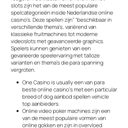
slots zijn het van de meest populaire
spelcategorieën inside Nederlandse online
casino’s. Deze spellen zijn” “beschikbaar in
verschillende thema’s, variërend van
klassieke fruitmachines tot moderne
videoslots met geavanceerde graphics.
Spelers kunnen genieten van een
gevarieerde speelervaring met talloze
varianten en thema’s die para spanning
vergroten.
One Casino is usually een van para
beste online casino’s met een particular
breed of dog aanbod spellen vehicle
top aanbieders.
Online video poker machines zijn een
van de meest populaire vormen van
online gokken en zijn in overvloed