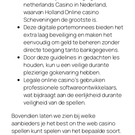
netherlands Casino in Nederland,
waarvan Holland Online casino
Scheveningen de grootste is.
Deze digitale portemonnees bieden het
extra laag beveiliging en maken het
eenvoudig om geld te beheren zonder
directe toegang tanto bankgegevens.
Door deze guidelines in gedachten les
houden, kun u een veilige durante
plezierige gokervaring hebben.
Legale online casino’s gebruiken
professionele softwareontwikkelaars,
wat bijdraagt aan de eerlijkheid durante
veiligheid van de spellen.
Bovendien laten we zien bij welke
aanbieders je het best on the web casino
spellen kunt spelen van het bepaalde soort.