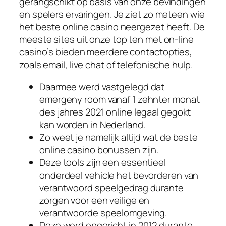
gerangschikt op basis van onze bevindingen
en spelers ervaringen. Je ziet zo meteen wie
het beste online casino neergezet heeft. De
meeste sites uit onze top ten met on-line
casino’s bieden meerdere contactopties,
zoals email, live chat of telefonische hulp.
Daarmee werd vastgelegd dat
emergeny room vanaf 1 zehnter monat
des jahres 2021 online legaal gegokt
kan worden in Nederland.
Zo weet je namelijk altijd wat de beste
online casino bonussen zijn.
Deze tools zijn een essentieel
onderdeel vehicle het bevorderen van
verantwoord speelgedrag durante
zorgen voor een veilige en
verantwoorde speelomgeving.
Deze werd opgericht in 2012 durante