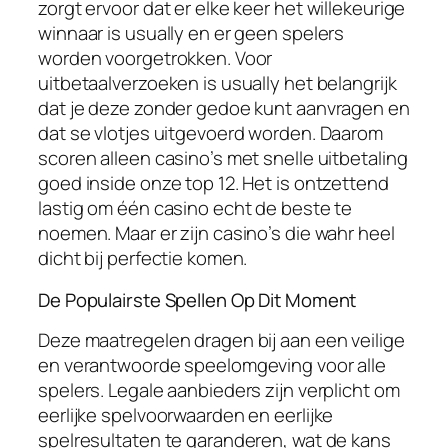
zorgt ervoor dat er elke keer het willekeurige
winnaar is usually en er geen spelers
worden voorgetrokken. Voor
uitbetaalverzoeken is usually het belangrijk
dat je deze zonder gedoe kunt aanvragen en
dat se vlotjes uitgevoerd worden. Daarom
scoren alleen casino’s met snelle uitbetaling
goed inside onze top 12. Het is ontzettend
lastig om één casino echt de beste te
noemen. Maar er zijn casino’s die wahr heel
dicht bij perfectie komen.
De Populairste Spellen Op Dit Moment
Deze maatregelen dragen bij aan een veilige
en verantwoorde speelomgeving voor alle
spelers. Legale aanbieders zijn verplicht om
eerlijke spelvoorwaarden en eerlijke
spelresultaten te garanderen, wat de kans