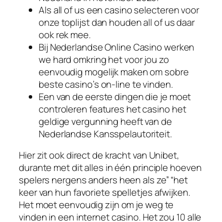
Als all of us een casino selecteren voor
onze toplijst dan houden all of us daar
ook rek mee.
Bij Nederlandse Online Casino werken
we hard omkring het voor jou zo
eenvoudig mogelijk maken om sobre
beste casino’s on-line te vinden.
Een van de eerste dingen die je moet
controleren features het casino het
geldige vergunning heeft van de
Nederlandse Kansspelautoriteit.
Hier zit ook direct de kracht van Unibet,
durante met dit alles in één principle hoeven
spelers nergens anders heen als ze” “het
keer van hun favoriete spelletjes afwijken.
Het moet eenvoudig zijn om je weg te
vinden in een internet casino. Het zou 10 alle