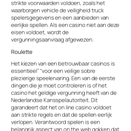
strikte voorwaarden voldoen, zoals het
waarborgen vehicle de veiligheid truck
spelersgegevens en een aanbieden van
eerlijke spellen. Als een casino niet aan deze
eisen voldoet, wordt de
vergunningsaanvraag afgewezen.
Roulette
Het kiezen van een betrouwbaar casinos is
essentieel” “voor een veilige sobre
plezierige speelervaring. Een van de eerste
dingen die je moet controleren is of het
casino het geldige vergunning heeft van de
Nederlandse Kansspelautoriteit. Dit
garandeert dat het on line casino voldoet
aan strikte regels en dat de spellen eerlijk
verlopen. Verantwoord spelen is een
belangrijk aspect van on the web gokken dat