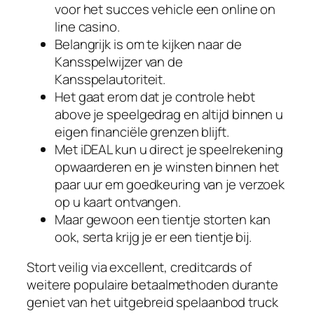
voor het succes vehicle een online on
line casino.
Belangrijk is om te kijken naar de
Kansspelwijzer van de
Kansspelautoriteit.
Het gaat erom dat je controle hebt
above je speelgedrag en altijd binnen u
eigen financiële grenzen blijft.
Met iDEAL kun u direct je speelrekening
opwaarderen en je winsten binnen het
paar uur em goedkeuring van je verzoek
op u kaart ontvangen.
Maar gewoon een tientje storten kan
ook, serta krijg je er een tientje bij.
Stort veilig via excellent, creditcards of
weitere populaire betaalmethoden durante
geniet van het uitgebreid spelaanbod truck