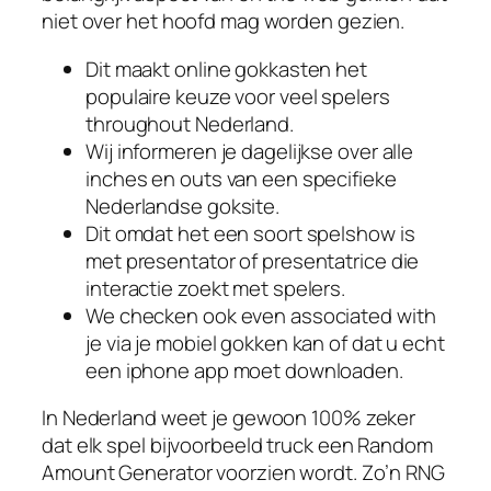
niet over het hoofd mag worden gezien.
Dit maakt online gokkasten het
populaire keuze voor veel spelers
throughout Nederland.
Wij informeren je dagelijkse over alle
inches en outs van een specifieke
Nederlandse goksite.
Dit omdat het een soort spelshow is
met presentator of presentatrice die
interactie zoekt met spelers.
We checken ook even associated with
je via je mobiel gokken kan of dat u echt
een iphone app moet downloaden.
In Nederland weet je gewoon 100% zeker
dat elk spel bijvoorbeeld truck een Random
Amount Generator voorzien wordt. Zo’n RNG