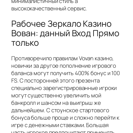
минималистичный стиль а
высококачественный сервис.
Рабочее Зеркало Казино
Вован: данный Вход Прямо
только
Противоречило правилам Vovan казино,
новички за другое пополнение игрового
баланса могут получить 400% бонус и 100
FS. С посторонней этого презента
специально зарегистрированные игроки
могут существенно увеличить мой
банкролл и шансом на выигрыш же
дальнейшем. С стоунское стартового
бонуса больше проще и сложно перейти к
игре с денежными ставками. Большая
часть игроков предпочитают применять