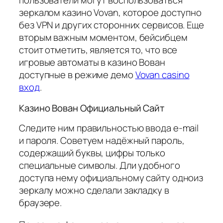
пользователи могут воспользоваться
зеркалом казино Vovan, которое доступно
без VPN и других сторонних сервисов. Еще
вторым важным моментом, бейсибцем
стоит отметить, является то, что все
игровые автоматы в казино Вован
доступные в режиме демо
Vovan casino
вход
.
Казино Вован Официальный Сайт
Следите ним правильностью ввода e-mail
и пароля. Советуем надёжный пароль,
содержащий буквы, цифры только
специальные символы. Дли удобного
доступа нему официальному сайту одноиз
зеркалу можно сделали закладку в
браузере.