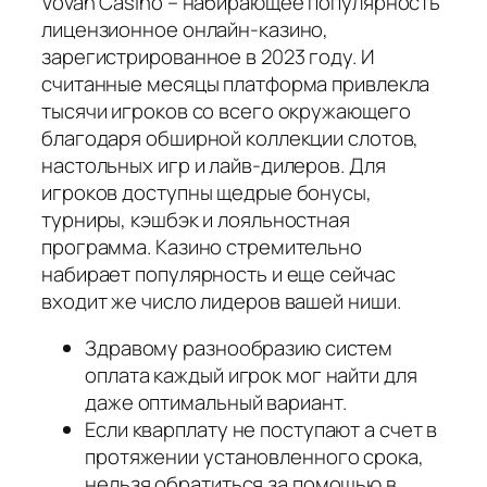
Vovan Casino – набирающее популярность
лицензионное онлайн-казино,
зарегистрированное в 2023 году. И
считанные месяцы платформа привлекла
тысячи игроков со всего окружающего
благодаря обширной коллекции слотов,
настольных игр и лайв-дилеров. Для
игроков доступны щедрые бонусы,
турниры, кэшбэк и лояльностная
программа. Казино стремительно
набирает популярность и еще сейчас
входит же число лидеров вашей ниши.
Здравому разнообразию систем
оплата каждый игрок мог найти для
даже оптимальный вариант.
Если кварплату не поступают а счет в
протяжении установленного срока,
нельзя обратиться за помощью в