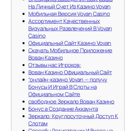
На Личный Счет Из Казино Vovan
Мобильная Версия Vovan Casino
Ассортимент Качественных
Визуальных Развлечений В Vovan
Casino
Официальный Сайт Казино Vovan
Скачать Мобильное Приложение
Вован Казино
Отзывы нас Игроков:
Вован Казино Официальный Сайт
“онлайн-казино Vovan — получу
Бонусы И Играй В Слоты на
Официальном Сайте
свободное Зеркало Вован Казино
Бонус а Создание Аккаунта
Зеркало: Круглосуточный Доступ К
Слотам
Способы Регистрации И Входа на