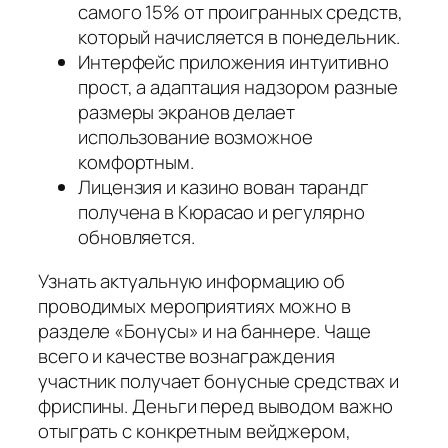
самого 15% от проигранных средств,
который начисляется в понедельник.
Интерфейс приложения интуитивно
прост, а адаптация надзором разные
размеры экранов делает
использование возможное
комфортным.
Лицензия и казино вован тарандг
получена в Кюрасао и регулярно
обновляется.
Узнать актуальную информацию об
проводимых мероприятиях можно в
разделе «Бонусы» и на баннере. Чаще
всего и качестве вознаграждения
участник получает бонусные средствах и
фриспины. Деньги перед выводом важно
отыграть с конкретным вейджером,