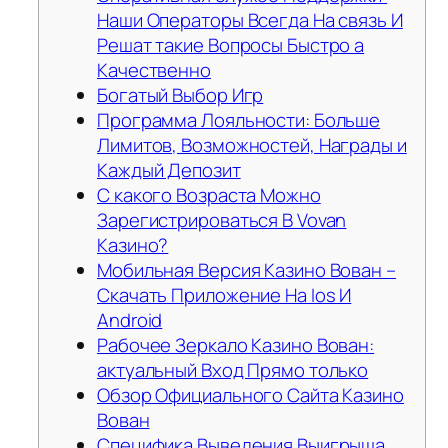
Наши Операторы Всегда На связь И
Решат такие Вопросы Быстро а
Качественно
Богатый Выбор Игр
Программа Лояльности: Больше
Лимитов, Возможностей, Награды и
Каждый Депозит
С какого Возраста Можно
Зарегистрироваться В Vovan
Казино?
Мобильная Версия Казино Вован –
Скачать Приложение На Ios И
Android
Рабочее Зеркало Казино Вован:
актуальный Вход Прямо только
Обзор Официального Сайта Казино
Вован
Специфика Выведения Выигрыша