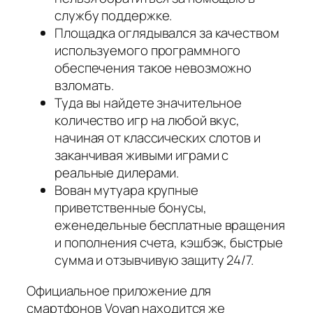
службу поддержке.
Площадка оглядывался за качеством
используемого программного
обеспечения такое невозможно
взломать.
Туда вы найдете значительное
количество игр на любой вкус,
начиная от классических слотов и
заканчивая живыми играми с
реальные дилерами.
Вован мутуара крупные
приветственные бонусы,
еженедельные бесплатные вращения
и пополнения счета, кэшбэк, быстрые
сумма и отзывчивую защиту 24/7.
Официальное приложение для
смартфонов Vovan находится же