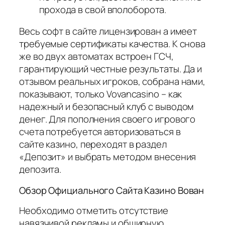
прохода в свой вполоборота.
Весь софт в сайте лицензирован а имеет
требуемые сертификаты качества. К снова
же во двух автоматах встроен ГСЧ,
гарантирующий честные результаты. Да и
отзывом реальных игроков, собрана нами,
показывают, только Vovancasino – как
надежный и безопасный клуб с выводом
денег. Для пополнения своего игрового
счета потребуется авторизоваться в
сайте казино, переходят в раздел
«Депозит» и выбрать методом внесения
депозита.
Обзор Официального Сайта Казино Вован
Необходимо отметить отсутствие
навязчивой рекламы и обширную