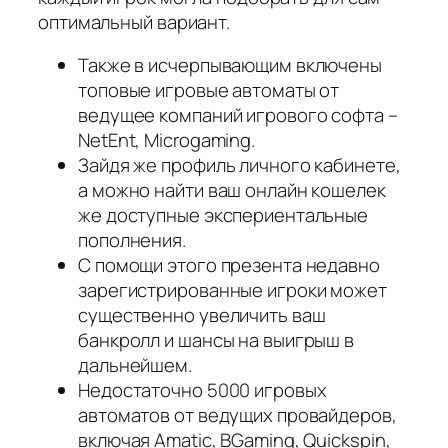
оптимальный вариант.
Также в исчерпывающим включены
топовые игровые автоматы от
ведущее компаний игрового софта –
NetEnt, Microgaming.
Зайдя же профиль личного кабинете,
а можно найти ваш онлайн кошелек
же доступные экспериентальные
пополнения.
С помощи этого презента недавно
зарегистрированные игроки может
существенно увеличить ваш
банкролл и шансы на выигрыш в
дальнейшем.
Недостаточно 5000 игровых
автоматов от ведущих провайдеров,
включая Amatic, BGaming, Quickspin,