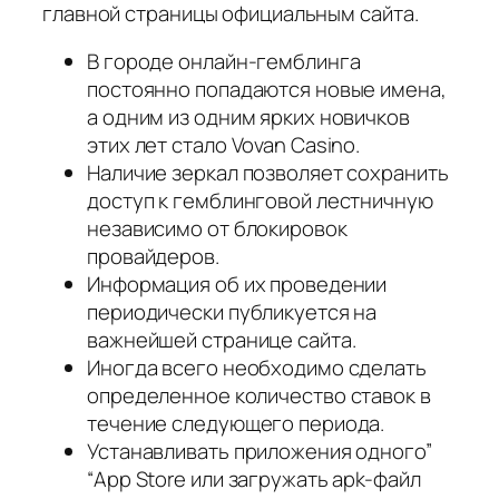
главной страницы официальным сайта.
В городе онлайн-гемблинга
постоянно попадаются новые имена,
а одним из одним ярких новичков
этих лет стало Vovan Casino.
Наличие зеркал позволяет сохранить
доступ к гемблинговой лестничную
независимо от блокировок
провайдеров.
Информация об их проведении
периодически публикуется на
важнейшей странице сайта.
Иногда всего необходимо сделать
определенное количество ставок в
течение следующего периода.
Устанавливать приложения одного”
“App Store или загружать apk-файл