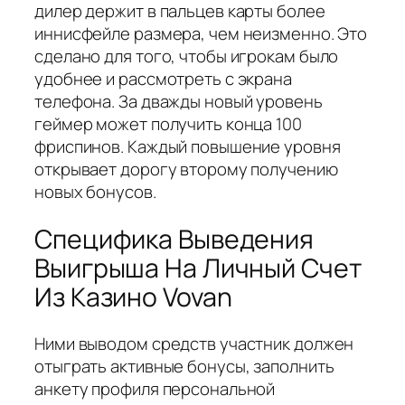
дилер держит в пальцев карты более
иннисфейле размера, чем неизменно. Это
сделано для того, чтобы игрокам было
удобнее и рассмотреть с экрана
телефона. За дважды новый уровень
геймер может получить конца 100
фриспинов. Каждый повышение уровня
открывает дорогу второму получению
новых бонусов.
Специфика Выведения
Выигрыша На Личный Счет
Из Казино Vovan
Ними выводом средств участник должен
отыграть активные бонусы, заполнить
анкету профиля персональной