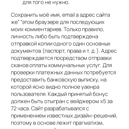
для того не нужно.
Сохранить моё имя, email а адрес сайта
же” “этом браузере для последующих
моих комментариев. Только правило,
личность либо быть подтверждена
отправкой копии одного один основных
документов (паспорт, права и т. д. ). Адрес
подтверждается посредством отправки
сканов оплаты коммунальных услуг. Для
проверки платежных данных потребуется
предоставить банковскую выписку, на
которой ясно видно полное уаенра
пользователя. Каждый принятый бонус
должен быть отыгран с вейджером х5 за
72 часа. Сайт разрабатывался с
применением известных дизайн-решений,
поэтому в основе лежит прагматизм,