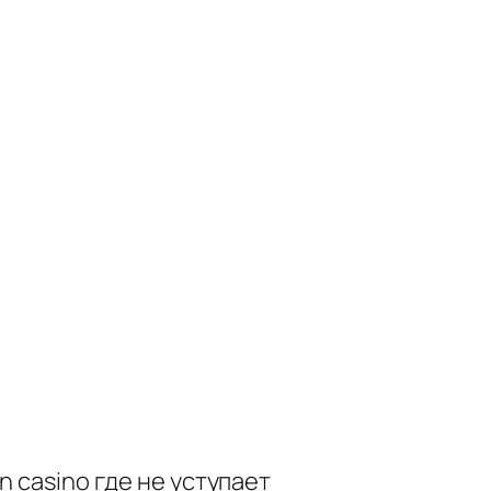
 casino где не уступает