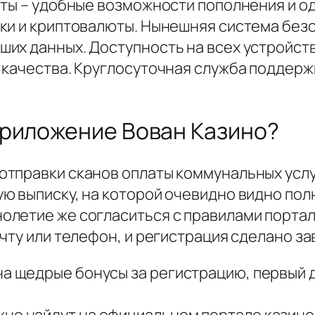
аты – удобные возможности пополнения и о
ки и криптовалюты. Нынешняя система без
их данных. Доступность на всех устройств
 качества. Круглосуточная служба поддерж
Приложение Вован Казино?
тправки сканов оплаты коммунальных услу
ю выписку, на которой очевидно видно пол
летие же согласиться с правилами портала
очту или телефон, и регистрация сделано 
на щедрые бонусы за регистрацию, первый 
но найдут на официальном портале казино