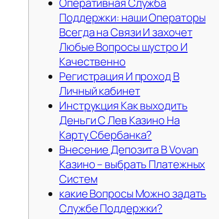
Оперативная Служба
Поддержки: наши Операторы
Всегда на Связи И захочет
Любые Вопросы шустро И
Качественно
Регистрация И проход В
Личный кабинет
Инструкция Как выходить
Деньги С Лев Казино На
Карту Сбербанка?
Внесение Депозита В Vovan
Казино – выбрать Платежных
Систем
какие Вопросы Можно задать
Службе Поддержки?