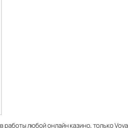
в работы любой онлайн казино, только Vovan