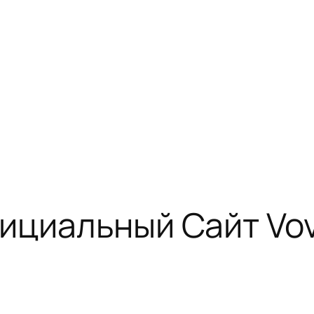
ициальный Сайт Vov