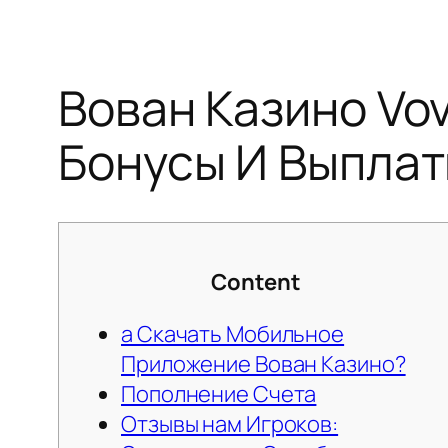
Вован Казино Vo
Бонусы И Выпла
Content
а Скачать Мобильное
Приложение Вован Казино?
Пополнение Счета
Отзывы нам Игроков: