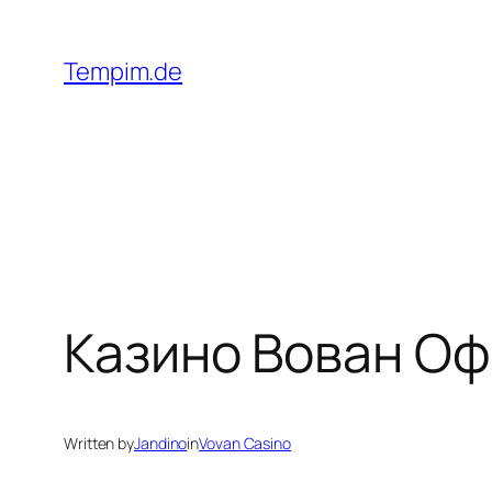
Skip
to
Tempim.de
content
Казино Вован Оф
Written by
Jandino
in
Vovan Casino