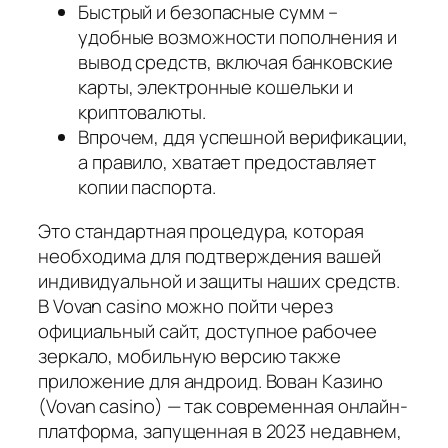
Быстрый и безопасные сумм –
удобные возможности пополнения и
вывод средств, включая банковские
карты, электронные кошельки и
криптовалюты.
Впрочем, ддя успешной верификации,
а правило, хватает предоставляет
копии паспорта.
Это стандартная процедура, которая
необходима для подтверждения вашей
индивидуальной и защиты наших средств.
В Vovan casino можно пойти через
официальный сайт, доступное рабочее
зеркало, мобильную версию также
приложение для андроид. Вован Казино
(Vovan casino) — так современная онлайн-
платформа, запущенная в 2023 недавнем,