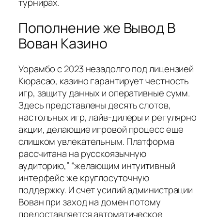
турнирах.
Пополнение же Вывод В
Вован Казино
Уорамбо с 2023 незадолго под лицензией
Кюрасао, казино гарантирует честность
игр, защиту данных и оперативные сумм.
Здесь представлены десять слотов,
настольных игр, лайв-дилеры и регулярно
акции, делающие игровой процесс еще
слишком увлекательным. Платформа
рассчитана на русскоязычную
аудиторию,” “желающим интуитивный
интерфейс же круглосуточную
поддержку. И счет усилий администрации
Вован при заход на домен потому
предоставляется автоматическое