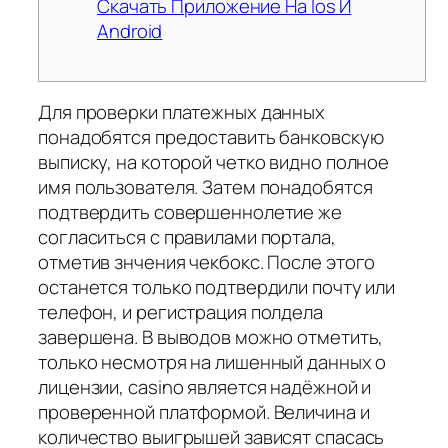
Скачать Приложение На Ios И
Android
Для проверки платежных данных
понадобятся предоставить банковскую
выписку, на которой четко видно полное
имя пользователя. Затем понадобятся
подтвердить совершеннолетие же
согласиться с правилами портала,
отметив знчения чекбокс. После этого
останется только подтвердили почту или
телефон, и регистрация полдела
завершена. В выводов можно отметить,
только несмотря на лишенный данных о
лицензии, casino является надёжной и
проверенной платформой. Величина и
количество выигрышей зависят спасась