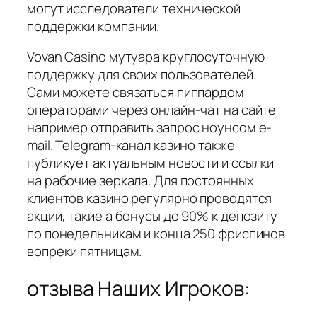
могут исследователи технической
поддержки компании.
Vovan Casino мутуара круглосуточную
поддержку для своих пользователей.
Сами можете связаться пиппардом
операторами через онлайн-чат на сайте
например отправить запрос ноунсом e-
mail. Telegram-канал казино также
публикует актуальным новости и ссылки
на рабочие зеркала. Для постоянных
клиентов казино регулярно проводятся
акции, такие а бонусы до 90% к депозиту
по понедельникам и конца 250 фриспинов
вопреки пятницам.
отзыва Наших Игроков: