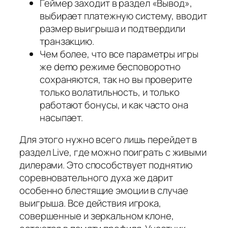
Геймер заходит в раздел «Вывод»,
выбирает платежную систему, вводит
размер выигрыша и подтвердили
транзакцию.
Чем более, что все параметры игры
же demo режиме бесповоротно
сохраняются, так но вы проверите
только волатильность, и только
работают бонусы, и как часто она
насыпает.
Для этого нужно всего лишь перейдет в
раздел Live, где можно поиграть с живыми
дилерами. Это способствует поднятию
соревновательного духа же дарит
особенно блестящие эмоции в случае
выигрыша. Все действия игрока,
совершенные и зеркальном клоне,