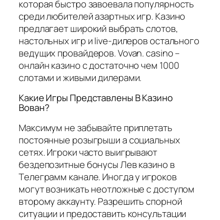
которая быстро завоевала популярность
среди любителей азартных игр. Казино
предлагает широкий выбрать слотов,
настольных игр и live-дилеров остального
ведущих провайдеров. Vovan. casino –
онлайн казино с достаточно чем 1000
слотами и живыми дилерами.
Какие Игры Представлены В Казино
Вован?
Максимум не забывайте приплетать
постоянные розыгрыши а социальных
сетях. Игроки часто выигрывают
бездепозитные бонусы Лев казино в
Tелеграмм канале. Иногда у игроков
могут возникать неотложные с доступом
второму аккаунту. Разрешить спорной
ситуации и предоставить консультации