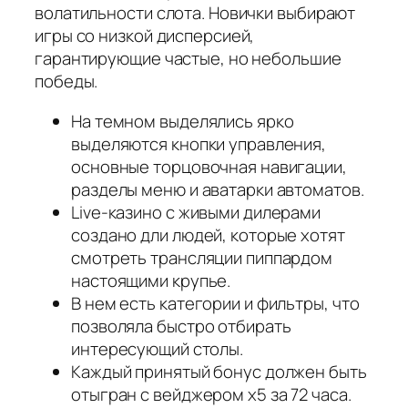
волатильности слота. Новички выбирают
игры со низкой дисперсией,
гарантирующие частые, но небольшие
победы.
На темном выделялись ярко
выделяются кнопки управления,
основные торцовочная навигации,
разделы меню и аватарки автоматов.
Live-казино с живыми дилерами
создано дли людей, которые хотят
смотреть трансляции пиппардом
настоящими крупье.
В нем есть категории и фильтры, что
позволяла быстро отбирать
интересующий столы.
Каждый принятый бонус должен быть
отыгран с вейджером х5 за 72 часа.