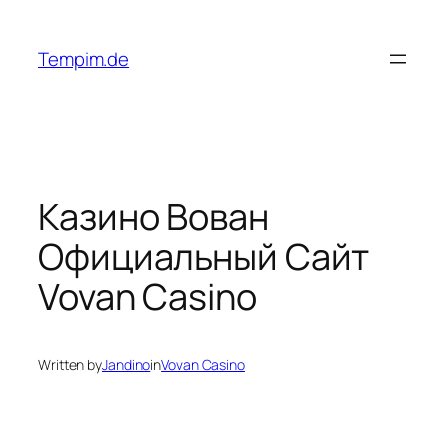
Skip
to
Tempim.de
content
Казино Вован
Официальный Сайт
Vovan Casino
Written by
Jandino
in
Vovan Casino