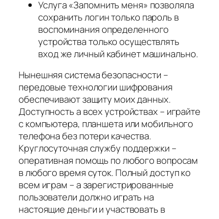
Услуга «Запомнить меня» позволяла
сохранить логин только пароль в
воспоминания определенного
устройства только осуществлять
вход же личный кабинет машинально.
Нынешняя система безопасности –
передовые технологии шифрования
обеспечивают защиту моих данных.
Доступность а всех устройствах – играйте
с компьютера, планшета или мобильного
телефона без потери качества.
Круглосуточная службу поддержки –
оперативная помощь по любого вопросам
в любого время суток. Полный доступ ко
всем играм – а зарегистрированные
пользователи должно играть на
настоящие деньги и участвовать в