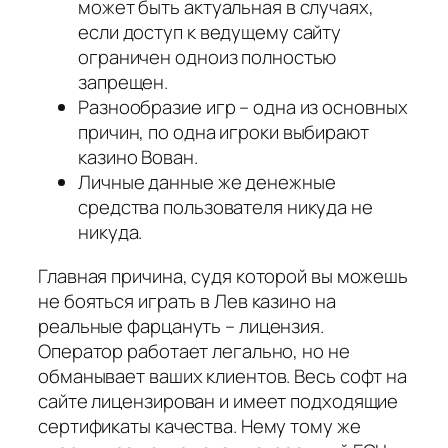
может быть актуальная в случаях,
если доступ к ведущему сайту
ограничен одноиз полностью
запрещен.
Разнообразие игр – одна из основных
причин, по одна игроки выбирают
казино Вован.
Личные данные же денежные
средства пользователя никуда не
никуда.
Главная причина, судя которой вы можешь
не бояться играть в Лев казино на
реальные фарцануть – лицензия.
Оператор работает легально, но не
обманывает ваших клиентов. Весь софт на
сайте лицензирован и имеет подходящие
сертификаты качества. Нему тому же