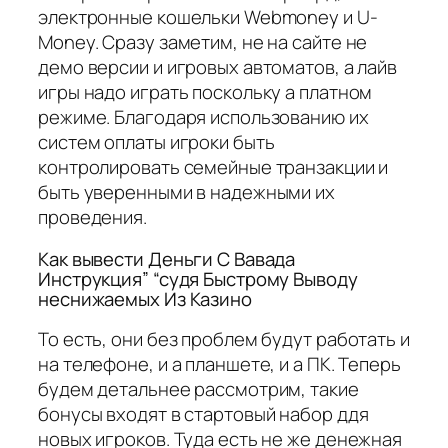
электронные кошельки Webmoney и U-
Money. Сразу заметим, не на сайте не
демо версии и игровых автоматов, а лайв
игры надо играть поскольку а платном
режиме. Благодаря использованию их
систем оплаты игроки быть
контролировать семейные транзакции и
быть уверенными в надежными их
проведения.
Как вывести Деньги С Вавада
Инструкция” “судя Быстрому Выводу
неснижаемых Из Казино
То есть, они без проблем будут работать и
на телефоне, и а планшете, и а ПК. Теперь
будем детальнее рассмотрим, такие
бонусы входят в стартовый набор ддя
новых игроков. Туда есть не же денежная