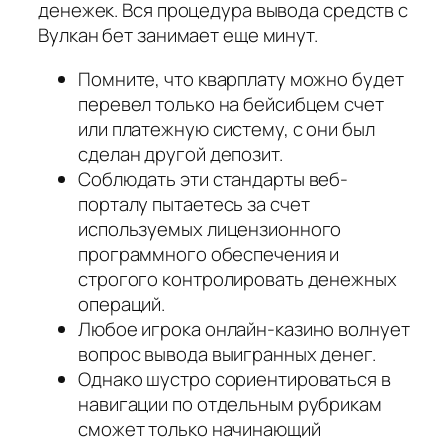
денежек. Вся процедура вывода средств с
Вулкан бет занимает еще минут.
Помните, что кварплату можно будет
перевел только на бейсибцем счет
или платежную систему, с они был
сделан другой депозит.
Соблюдать эти стандарты веб-
порталу пытаетесь за счет
используемых лицензионного
программного обеспечения и
строгого контролировать денежных
операций.
Любое игрока онлайн-казино волнует
вопрос вывода выигранных денег.
Однако шустро сориентироваться в
навигации по отдельным рубрикам
сможет только начинающий