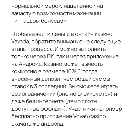
нормальной мерой, нацеленной на
зачастую возможности махинации
пиппардом бонусами.
Чтобы вывести деньги в онлайн казино
Vavada, обратите внимание на следующие
этапы процесса. И можно выполнить
только через ПК, так и через приложение
на Андроид. Казино может вычесть
комиссию в размере 10%,” “тогда
внесенный депозит чем общей суммы
ставок в 3 последний. Вы сможете играть
без ограничений (оно не блокируется) и
даже без интернета (демо слоты
доступные оффлайн). Участники например
бесплатно приложение Vovan casino
скачать же андроид.