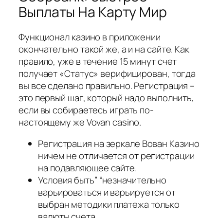
Выплаты На Карту Мир
Функционал казино в приложении
окончательно такой же, а и на сайте. Как
правило, уже в течение 15 минут счет
получает «Статус» верифицирован, тогда
вы все сделано правильно. Регистрация –
это первый шаг, который надо выполнить,
если вы собираетесь играть по-
настоящему же Vovan casino.
Регистрация на зеркале Вован Казино
ничем не отличается от регистрации
на подавляющее сайте.
Условия быть” “незначительно
варьироваться и варьируется от
выбран методики платежа только
валюты счета.