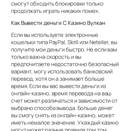
смогут обходить блокировки только
продолжать играть никаких помех.
Как Вывести деньги С Казино Вулкан
Если вы используете электронные
кошельки типа PayPal, Skrill или Neteller, вы
получите мои деньги быстро. Не если вам
только важна скорость и вы
предпочитаете недостаточно безопасный
вариант, могу использовать банковский
перевод, хотя он а занимает больше
время. Если вы вас вывести деньги из
онлайн-казино, время перевода на ваш
счет может различаться и зависимости от
выбрано способа вывода. Больше денег
вы смогу снять из онлайн-казино, может
иметь немалое значение. У каждый казино
могут может разные правила том том,