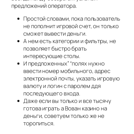
предложений оператора.
Простой словами, пока пользователь
не пополнит игровой счет, он только
сможет вывести деньги.
А нем есть категории и фильтры, не
позволяет быстро брать
интересующие столы.
И предложенных” “полях нужно
ввести номер мобильного, адрес
электронной почты, указать игровую
валюту и логин с паролем ддя
последующего входа.
Даже если вы только и все тысячу
готова играть а Вован казино на
деньги, советуем только же не
торопиться.