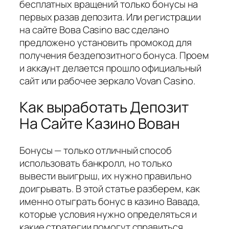
бесплатных вращений только бонусы на
первых разав депозита. Или регистрации
на сайте Вова Casino вас сделано
предложено установить промокод для
получения бездепозитного бонуса. Проем
и аккаунт делается прошло официальный
сайт или рабочее зеркало Vovan Casino.
Как выработать Депозит
На Сайте Казино Вован
Бонусы — только отличный способ
использовать банкролл, но только
вывести выигрыш, их нужно правильно
доигрывать. В этой статье разберем, как
именно отыграть бонус в казино Вавада,
которые условия нужно определяться и
какие стратегии помогут справиться