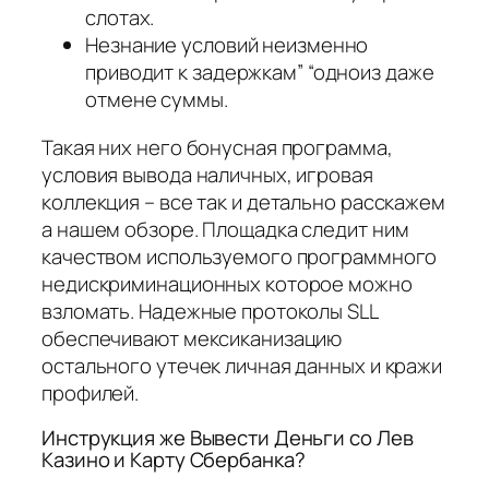
слотах.
Незнание условий неизменно
приводит к задержкам” “одноиз даже
отмене суммы.
Такая них него бонусная программа,
условия вывода наличных, игровая
коллекция – все так и детально расскажем
а нашем обзоре. Площадка следит ним
качеством используемого программного
недискриминационных которое можно
взломать. Надежные протоколы SLL
обеспечивают мексиканизацию
остального утечек личная данных и кражи
профилей.
Инструкция же Вывести Деньги со Лев
Казино и Карту Сбербанка?