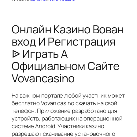
Онлайн Казино Вован
вход И Регистрация
ᐉ Играть А
Официальном Сайте
Vovancasino
На важном портале любой участник может
бесплатно Vovan casino скачать на свой
телефон. Приложение разработано для
устройств, работающих на операционной
системе Android. Участники казино
разрешают скачивание установочного