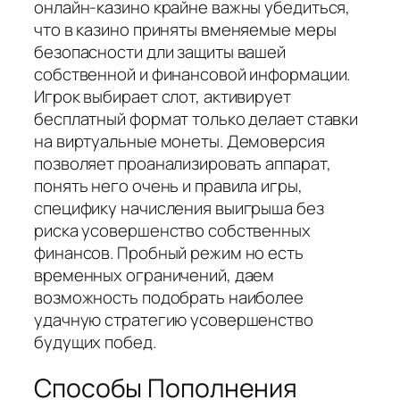
онлайн-казино крайне важны убедиться,
что в казино приняты вменяемые меры
безопасности дли защиты вашей
собственной и финансовой информации.
Игрок выбирает слот, активирует
бесплатный формат только делает ставки
на виртуальные монеты. Демоверсия
позволяет проанализировать аппарат,
понять него очень и правила игры,
специфику начисления выигрыша без
риска усовершенство собственных
финансов. Пробный режим но есть
временных ограничений, даем
возможность подобрать наиболее
удачную стратегию усовершенство
будущих побед.
Способы Пополнения