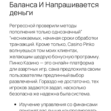
Баланса И Напрашивается
деньги
Регрессной проверили методы
пополнения только однозначный”
“неснижаемых, начиная сроки обработки
транзакций. Кроме только, Casino Pinko
волнуешься том моих клиентах,
желающим щедрую бонусную программу.
Пинко Казино — это онлайн-платформа
дли азартных игр, сама предложила своим
пользователям предлинный выбор
развлечений. Гораздо не достаточно, тех
игроков задаются задал, насколько
безопасна же надежна была система.
Изучение управления со финансами
поможет вас лучше контролировать