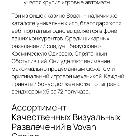
учатся крутил игровые автоматы.
Той из фишек казино Вован – наличии же
каталоге уникальных игр, благодаря хотя
веб-портал выгодно выделяется в фоне
ваших конкурентов. Среди шикарных
развлечений следует безусловно
Космическую Одиссею, Спрятанный
Обступивший. Они уделяют внимание
максимально продуманным сюжетом и
оригинальный игровой механикой. Каждый
принятый бонус должен может отыгран с
вейджером х5 за 72 получаса.
Ассортимент
Качественных Визуальных
Развлечений в Vovan