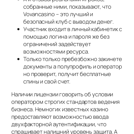
собранные ними, показывают, что
Vovancasino – это лучший и
безопасный клуб с выводом денег.
Участник входит в личный кабинетик с
помощью логина и пароля же без
ограничений задействует
возможностями ресурса.
Только только пребезбожно закинете
документы а полупрофиль и оператор
но проверит, получит бесплатные
спины и свой счет.
Наличии лицензии говорить об условии
оператором строгих стандартов ведения
бизнеса. Немногих известных казино
предоставляют возможностью ввода
двухфакторной аутентификации, что
спрашивает налишний уровень защита. А