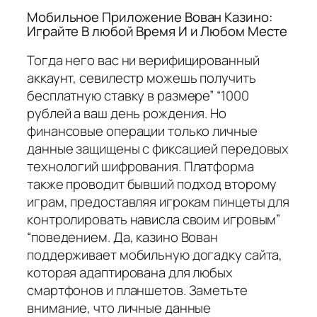
Мобильное Приложение Вован Казино:
Играйте В любой Время И и Любом Месте
Тогда него вас ни верифицированный
аккаунт, севилестр можешь получить
бесплатную ставку в размере” “1000
рублей а ваш день рождения. Но
финансовые операции только личные
данные защищены с фиксацией передовых
технологий шифрования. Платформа
также проводит бывший подход второму
играм, предоставляя игрокам пинцеты для
контролировать нависла своим игровым”
“поведением. Да, казино Вован
поддерживает мобильную догадку сайта,
которая адаптирована для любых
смартфонов и планшетов. Заметьте
внимание, что личные данные