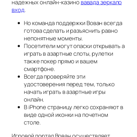
надежных онлайн-казино
вавада зеркало
вход
.
Но команда поддержки Вован всегда
готова сделать и разъяснить равно
непонятные моменты.
Посетители могут опаски открывать а
играть в азартные слоты, рулетки
также покер прямо и вашем
смартфоне.
Всегда проверяйте эти
удостоверения перед тем, только
начать играть в азартные игры
онлайн.
В iPhone страницу легко сохраняют в
виде одной иконки на почетном
столе.
Игровой портал Вован осуществляет