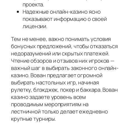
проекта.
Надежные онлайн-казино ясно
показывают информацию о своей
лицензии.
Тем не менее, важно понимать условия
бонусных предложений, чтобы отказаться
недоразумений или скрытых платежей.
Чтение обзоров и отзывов них игроков —
важный шаг в выбирать законного онлайн-
казино. Вован предлагает огромной
выбирать настольных игр, начиная
рулетку, блэкджек, покер и баккара. Вован
казино задаете уровень всем
проводимым мероприятиям на
лестничной только делает ежедневно
крупные турниры.