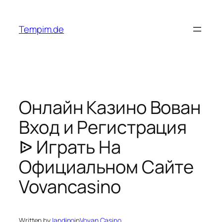
Skip
to
Tempim.de
content
Онлайн Казино Вован
Вход и Регистрация
ᐉ Играть На
Официальном Сайте
Vovancasino
Written by
Jandino
in
Vovan Casino