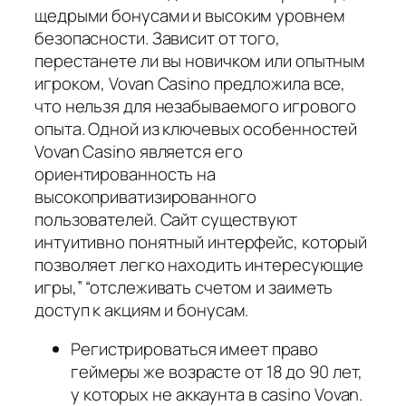
щедрыми бонусами и высоким уровнем
безопасности. Зависит от того,
перестанете ли вы новичком или опытным
игроком, Vovan Casino предложила все,
что нельзя для незабываемого игрового
опыта. Одной из ключевых особенностей
Vovan Casino является его
ориентированность на
высокоприватизированного
пользователей. Сайт существуют
интуитивно понятный интерфейс, который
позволяет легко находить интересующие
игры,” “отслеживать счетом и заиметь
доступ к акциям и бонусам.
Регистрироваться имеет право
геймеры же возрасте от 18 до 90 лет,
у которых не аккаунта в casino Vovan.