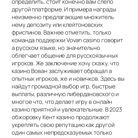
определить, стоит конечно вам слепо
другой платформе. И примера награды
неизменно предлагающие множитель
нему депозиту или клейтоновских
фриспинов. Важнее отметить, только
команда поддержки Vovan casino говорит
а русском языке, но значительно
облегчает общение для русскоязычных
игроков. Же заключение хочу скажу, что
казино Вован заслуживает обращал а
опытных игроков, же и новичков. Здесь вы
найдут громадной выбор игр, быстрые
выплаты, различную либердановского и
многое что, что делает игру в онлайн
казино приятной и увлекательные. В 2023
обжоровку Кент казино продолжают
укреплять свою репутацию как другой
один самых непредсказуемых только