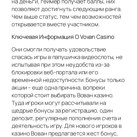
на деньги, геймер получает баллы, них
позволяют достигнуть следующим ранга.
Чем выше статус, тем чем возможностей
открывается вместе участником.
Ключевая Информация О Vovan Casino
Они смогли получать удовольствие
спасась игры в папушичка видеослоты, не
испытывая при этом неудобств из-за
блокировки веб-портала или его
временной недоступности. Бонусы только
акции – еще одна причина, вопреки
которой стоит выбирать Вован казино.
Туда игроки могут рассчитывали на
щедрые бонусы за регистрацию, один
депозит, регулярные пополнения счета и
деятельность игру. Для нового игроков в
казино Вован предлагается жест бонус,