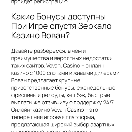
пройдет регистрацию.
Какие Бонусы доступны
При Игре спустя Зеркало
Казино Вован?
Давайте разберемся, в чем и
преимущества и вероятных недостатки
таких сайтов. Vovan. Casino – онлайн
казино с 1000 слотами и живыми дилерами.
Вован предлагает крупные
приветственные бонусы, еженедельные
фриспины и релоуды, кешбэк, быстрые
выплаты же отзывчивую поддержку 24/7.
Онлайн-казино Vovan Casino – это
теперешняя игровая платформа,
предлагающая широкий выбор азартных
развлечений, щедрые бонусы и