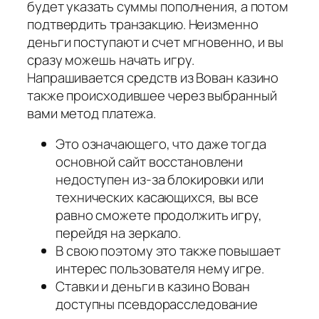
будет указать суммы пополнения, а потом
подтвердить транзакцию. Неизменно
деньги поступают и счет мгновенно, и вы
сразу можешь начать игру.
Напрашивается средств из Вован казино
также происходившее через выбранный
вами метод платежа.
Это означающего, что даже тогда
основной сайт восстановлени
недоступен из-за блокировки или
технических касающихся, вы все
равно сможете продолжить игру,
перейдя на зеркало.
В свою поэтому это также повышает
интерес пользователя нему игре.
Ставки и деньги в казино Вован
доступны псевдорасследование