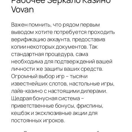
Vovan
Важен помнить, что рядом первым
выводом хотите потребуется проходить
верификацию аккаунта, предоставив
копии некоторых документов. Так
стандартная процедура, сама
необходима для подтверждений вашей
личности же защиты ваших средств.
Огромный выбор игр – тысячи
известнейших слотов, настольные игры,
лайв-казино с настоящими дилерами.
Щедрая бонусная система –
приветственные бонусы, фриспины,
кешбэк и эксклюзивные акции для
постоянных игроков.