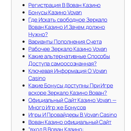
Регистрация В Вован Казино
Бонусы Казино Vovan
Где Искать свободное Зеркало
Вован Казино И Зачем должно
Нужно?
Варианты Пополнения Счета
Рабочее Зеркало Казино Vovan
Какие альтернативные Способы
Доступа самоосознанная?
Ключевая Информация О Vovan
Casino
Какие Бонусы доступны При Игре
вскоре Зеркало Казино Вован?
Официальный Сайт Казино Vovan —
Много Игр же Бонусов
Игры И Провайдеры В Vovan Casino
Вован Казино официальный Сайт
“вход В Вован Казино: