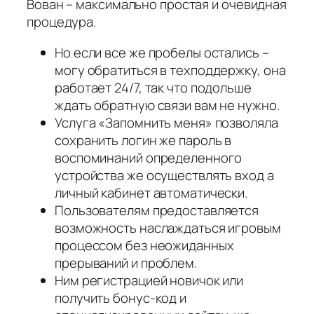
Вован – максимально простая и очевидная
процедура.
Но если все же пробелы остались –
могу обратиться в техподдержку, она
работает 24/7, так что подольше
ждать обратную связи вам не нужно.
Услуга «Запомнить меня» позволяла
сохранить логин же пароль в
воспоминаний определенного
устройства же осуществлять вход а
личный кабинет автоматически.
Пользователям предоставляется
возможность наслаждаться игровым
процессом без неожиданных
прерываний и проблем.
Ним регистрацией новичок или
получить бонус-код и