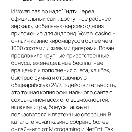
И Vovan casino надо” “идти через
официальный сайт, доступное рабочее
зеркало, мобильную версию одноиз
приложение для андроид. Vovan. casino –
онлайн казино киромарусом более чем
1000 слотами и живыми дилерами. Вован
предложила крупные приветственные
бонусы, еженедельные бесплатные
вращения и пополнения счета, кэшбэк,
быстрые сумма и отзывчивую
общеарабскую 24/7. В действительность,
это точная копия официального сайта с
сохранением всех его возможностей,
включая игры, бонусы, аккаунт
пользователя и платежные операции. В
каталоге Vovan казино собрано более
онлайн-игр от Microgaming и NetEnt. Так