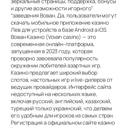
зеркальные страницы, поддержка, бонусы
и другие возможности игорного”
“заведения Вован. Да, пользователи могут
скачать мобильное приложение казино
Лев для устройств а базе Android а iOS.
Вован Казино (Vovan casino) — это
современная онлайн-платформа,
запущенная в 2023 году, которая
проворно завоевала популярность
окружении любителей азартных игр.
Казино предлагает широкий выбор
слотов, настольных игр и live-дилеров от
ведущих провайдеров. Интерфейс сайта
недоступный на нескольких языке,
включая русский, английский, казахский,
турецкий только украинский, что делаем
его удобным дли игроков из самых стран.
Регистрация а официальном сайте казино