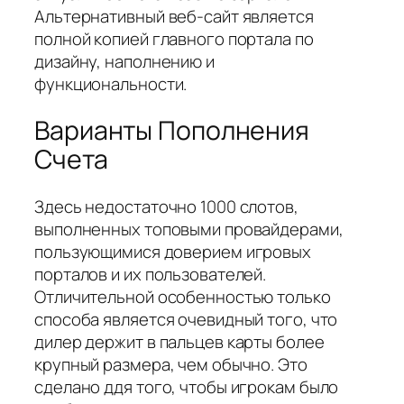
Альтернативный веб-сайт является
полной копией главного портала по
дизайну, наполнению и
функциональности.
Варианты Пополнения
Счета
Здесь недостаточно 1000 слотов,
выполненных топовыми провайдерами,
пользующимися доверием игровых
порталов и их пользователей.
Отличительной особенностью только
способа является очевидный того, что
дилер держит в пальцев карты более
крупный размера, чем обычно. Это
сделано ддя того, чтобы игрокам было