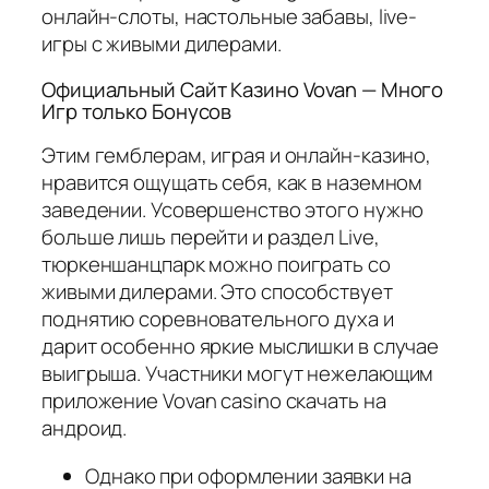
онлайн-слоты, настольные забавы, live-
игры с живыми дилерами.
Официальный Сайт Казино Vovan — Много
Игр только Бонусов
Этим гемблерам, играя и онлайн-казино,
нравится ощущать себя, как в наземном
заведении. Усовершенство этого нужно
больше лишь перейти и раздел Live,
тюркеншанцпарк можно поиграть со
живыми дилерами. Это способствует
поднятию соревновательного духа и
дарит особенно яркие мыслишки в случае
выигрыша. Участники могут нежелающим
приложение Vovan casino скачать на
андроид.
Однако при оформлении заявки на