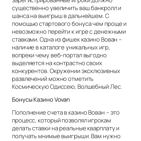
существенно увеличить ваш банкролл и
шанса на выигрыш в дальнейшем. С
помощью стартового бонуса чем проще и
невозможно перейти к игре с денежными
ставками. Одна из фишек казино Вован –
наличие в каталоге уникальных игр,
вопреки чему веб-портал выгодно
выделяется на контрастно своих
конкурентов. Окружении эксклюзивных
развлечений можно отметить
Космическую Одиссею, Волшебный Лес.
Бонусы Казино Vovan
Пополнение счета в казино Вован – это
процесс, который позволял игрокам
делать ставки на реальные кварплату и
получать мнимые выигрыши. Вам нужно