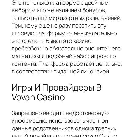
Это не только платформа с двойным
выбором игр же наличием бонусов,
только целый мир азартных развлечений.
Тем, кому еще не разу посетить эту
игровую платформу, очень желательно
это сделать. Бывал это казино,
пребезбожно обязательно оцените него
магнетизм и подобный набор игрового
контента. Платформа работает легально,
в соответствии выданной лицензией.
Игры И Провайдеры В
Vovan Casino
Запрещено вводить недостоверную
информацию, использовать частной
данные родственников одноиз третьих
лиц. Игровой ассортимент Vovan Casino