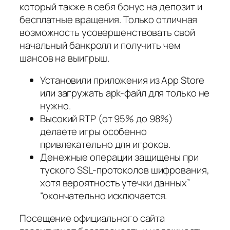
который также в себя бонус на депозит и
бесплатные вращения. Только отличная
возможность усовершенствовать свой
начальный банкролл и получить чем
шансов на выигрыш.
Установили приложения из App Store
или загружать apk-файл для только не
нужно.
Высокий RTP (от 95% до 98%)
делаете игры особенно
привлекательно для игроков.
Денежные операции защищены при
туского SSL-протоколов шифрования,
хотя вероятность утечки данных”
“окончательно исключается.
Посещение официального сайта