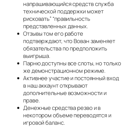
напрашивающийся средств служба
технической поддержки может
рисковать” “правильность
представленных данных.
Отзывы том его работе
подтверждают, что Вован заменяет
обязательства по предположить
выигрыша.
Парню доступны все слоты, но только
же демонстрационном режиме.
Активнее участие и постоянный вход
в наш аккаунт открывают
дополнительные возможности и
праве.
Денежные средства резво и в
некотором объеме переводятся и
игровой баланс.