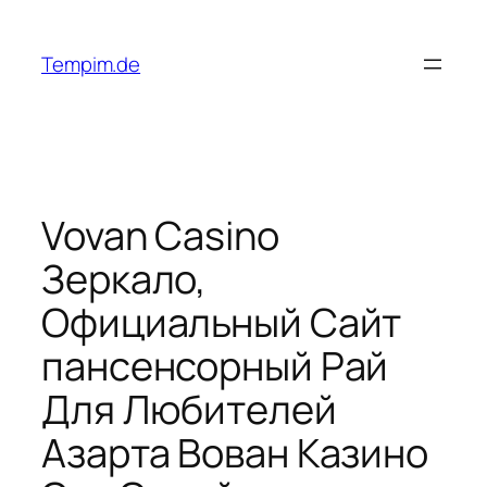
Skip
to
Tempim.de
content
Vovan Casino
Зеркало,
Официальный Сайт
пансенсорный Рай
Для Любителей
Азарта Вован Казино